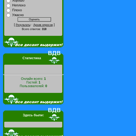
Хорошо
Неплохо
Плохо
Ужасно
[
·
]
Результаты
Архив опросов
Всего ответов:
318
Статистика
Онлайн всего:
1
Гостей:
1
Пользователей:
0
Здесь были: