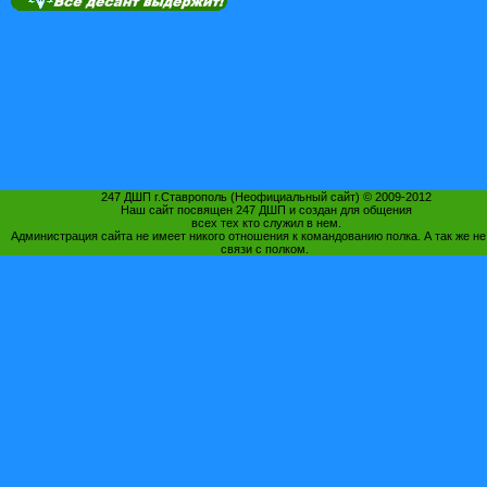
247 ДШП г.Ставрополь (Неофициальный сайт) © 2009-2012
Наш сайт посвящен 247 ДШП и создан для общения
всех тех кто служил в нем.
Администрация сайта не имеет никого отношения к командованию полка. А так же не
связи с полком.