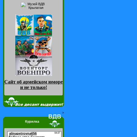
Сайт об армейском юморе
и не только
!
>
Курилка