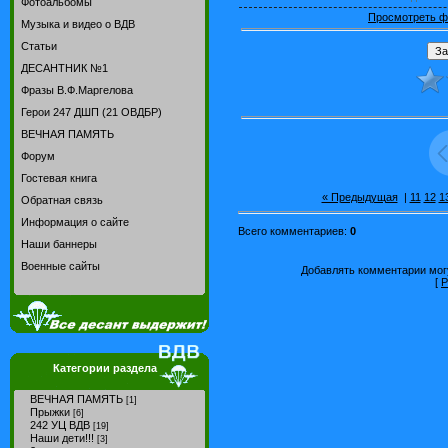
Фотоальбомы
Просмотреть ф
Музыка и видео о ВДВ
Статьи
ДЕСАНТНИК №1
Фразы В.Ф.Маргелова
Герои 247 ДШП (21 ОВДБР)
ВЕЧНАЯ ПАМЯТЬ
Форум
Гостевая книга
« Предыдущая
|
11
12
1
Обратная связь
Информация о сайте
Всего комментариев
:
0
Наши баннеры
Военные сайты
Добавлять комментарии могу
[
Р
Категории раздела
ВЕЧНАЯ ПАМЯТЬ
[1]
Прыжки
[6]
242 УЦ ВДВ
[19]
Наши дети!!!
[3]