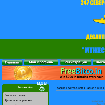
|
Меню сайта
Главная
»
Фотоальбом
»
Разное о ВДВ
»
Главная страница
Десантное творчество
Просмотров
: 
Дата
: 2