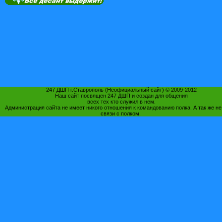
247 ДШП г.Ставрополь (Неофициальный сайт) © 2009-2012
Наш сайт посвящен 247 ДШП и создан для общения
всех тех кто служил в нем.
Администрация сайта не имеет никого отношения к командованию полка. А так же не
связи с полком.