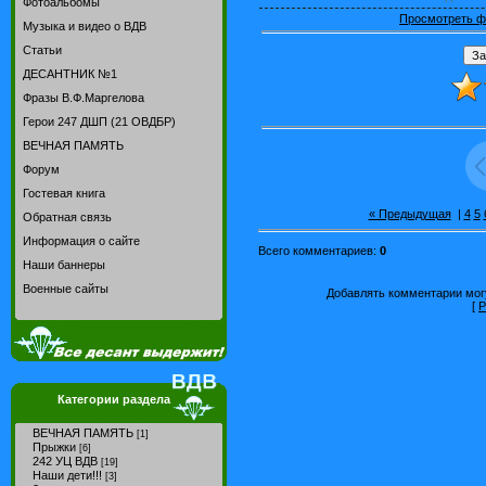
Фотоальбомы
Просмотреть ф
Музыка и видео о ВДВ
Статьи
ДЕСАНТНИК №1
Фразы В.Ф.Маргелова
Герои 247 ДШП (21 ОВДБР)
ВЕЧНАЯ ПАМЯТЬ
Форум
Гостевая книга
« Предыдущая
|
4
5
Обратная связь
Информация о сайте
Всего комментариев
:
0
Наши баннеры
Военные сайты
Добавлять комментарии могу
[
Р
Категории раздела
ВЕЧНАЯ ПАМЯТЬ
[1]
Прыжки
[6]
242 УЦ ВДВ
[19]
Наши дети!!!
[3]