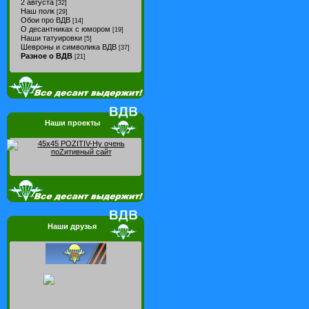
2 августа
[32]
Наш полк
[29]
Обои про ВДВ
[14]
О десантниках с юмором
[19]
Наши татуировки
[5]
Шевроны и символика ВДВ
[37]
Разное о ВДВ
[21]
Наши проекты
Наши друзья