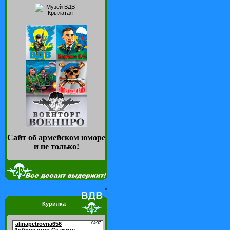
Сайт об армейском юморе
и не только
!
>
Курилка