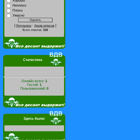
Хорошо
Неплохо
Плохо
Ужасно
[
·
]
Результаты
Архив опросов
Всего ответов:
318
Статистика
Онлайн всего:
1
Гостей:
1
Пользователей:
0
Здесь были: