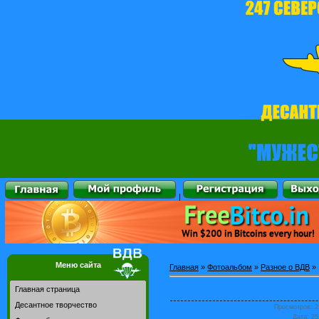
|
Меню сайта
Главная
»
Фотоальбом
»
Разное о ВДВ
»
Главная страница
Десантное творчество
Просмотров
: 
Дата
: 2