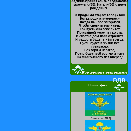
Администрация сайта поздравляет
yspex-and
(65)
,
Натали
(36)
с днем
рождения!!!
В предании старом говорится:
Когда родится человек -
Звезда на небе загорится,
Чтобы светить ему навек.
Так пусть она тебе сияет
По крайней мере лет до ста,
И счастье дом твой охраняет,
И радость будет в нём всегда.
Пусть будет в жизни всё
прекрасно,
Без горя и невзгод,
Пусть будет всё светло и ясно
На много-много лет вперёд!
Новые фото:
[
Разное о ВДВ
]