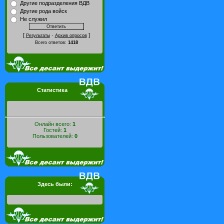
Другие подразделения ВДВ
Другие рода войск
Не служил
[
·
]
Результаты
Архив опросов
Всего ответов:
1418
Статистика
Онлайн всего:
1
Гостей:
1
Пользователей:
0
Здесь были: