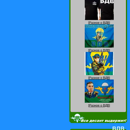
[
Разное о ВДВ
]
[
Разное о ВДВ
]
[
Разное о ВДВ
]
[
Разное о ВДВ
]