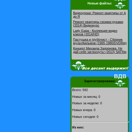
Новые файлы:
Видеоуроки: Pемонт квартиры от А
до Я
Ремонт квартиры своими руками
(2014) Видеокурс
Lady Gaga - Коллекция видео
клипов (2014/HD)
Пастушка и трубочист - Сборник
мультфильмов (1965-1980/DVDRip)
Концерт Михаила Задорнова. Не
дай себе заглохнуть! (2013) SATRip
Зарегистрировано:
Всего: 592
Новых за месяц: 0
Новых за неделю: 0
Новых вчера: 0
Новых сегодня: 0
Из них: