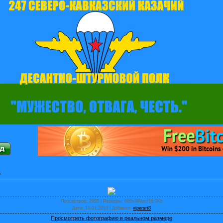
6
Просмотров
: 2955 |
Размеры
: 600x399px/16.0Kb
Дата
: 19.01.2010 |
Добавил
:
vipersrt8
Просмотреть фотографию в реальном размере