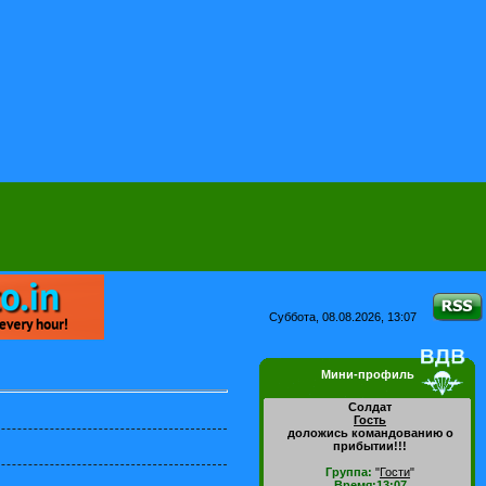
Суббота, 08.08.2026, 13:07
Мини-профиль
Солдат
Гость
доложись командованию о
прибытии!!!
Группа:
"
Гости
"
Время:13:07