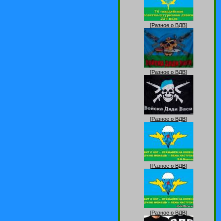
[
Разное о ВДВ
]
[
Разное о ВДВ
]
[
Разное о ВДВ
]
[
Разное о ВДВ
]
[
Разное о ВДВ
]