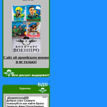
Сайт об армейском юморе
и не только
!
>
Курилка