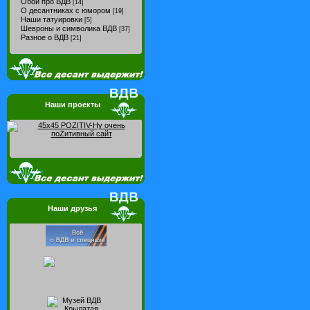
Обои про ВДВ
[14]
О десантниках с юмором
[19]
Наши татуировки
[5]
Шевроны и символика ВДВ
[37]
Разное о ВДВ
[21]
Наши проекты
Наши друзья