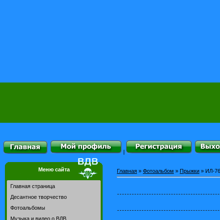
|
Меню сайта
Главная
»
Фотоальбом
»
Прыжки
» ИЛ-7
Главная страница
Десантное творчество
Фотоальбомы
Музыка и видео о ВДВ