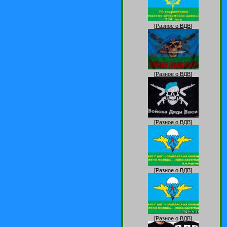
[
Разное о ВДВ
]
[
Разное о ВДВ
]
[
Разное о ВДВ
]
[
Разное о ВДВ
]
[
Разное о ВДВ
]