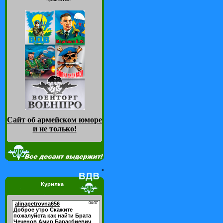
Сайт об армейском юморе
и не только
!
>
Курилка