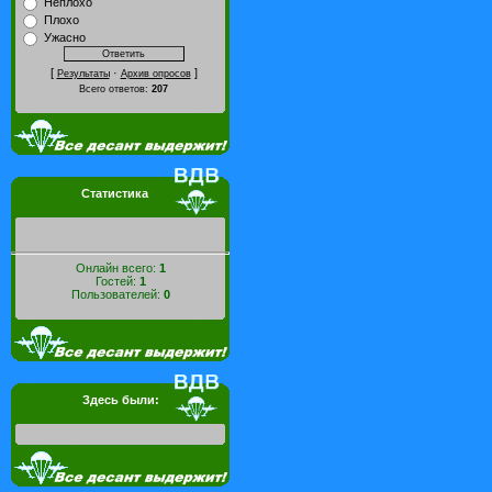
Неплохо
Плохо
Ужасно
[
·
]
Результаты
Архив опросов
Всего ответов:
207
Статистика
Онлайн всего:
1
Гостей:
1
Пользователей:
0
Здесь были: