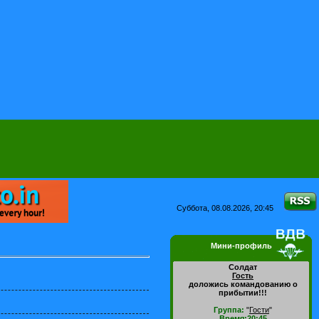
Суббота, 08.08.2026, 20:45
Мини-профиль
Солдат
Гость
доложись командованию о
прибытии!!!
Группа:
"
Гости
"
Время:20:45