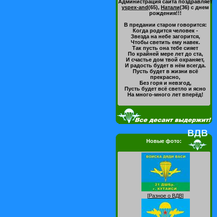
Администрация сайта поздравляет
yspex-and
(65)
,
Натали
(36)
с днем
рождения!!!
В предании старом говорится:
Когда родится человек -
Звезда на небе загорится,
Чтобы светить ему навек.
Так пусть она тебе сияет
По крайней мере лет до ста,
И счастье дом твой охраняет,
И радость будет в нём всегда.
Пусть будет в жизни всё
прекрасно,
Без горя и невзгод,
Пусть будет всё светло и ясно
На много-много лет вперёд!
Новые фото:
[
Разное о ВДВ
]