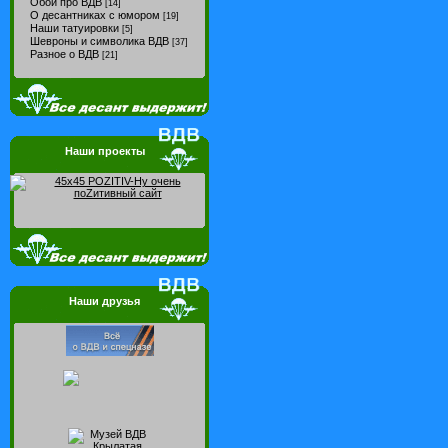
Обои про ВДВ
[14]
О десантниках с юмором
[19]
Наши татуировки
[5]
Шевроны и символика ВДВ
[37]
Разное о ВДВ
[21]
Наши проекты
Наши друзья