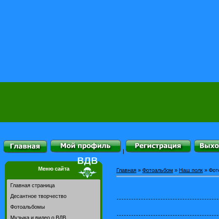
|
Меню сайта
Главная
»
Фотоальбом
»
Наш полк
» Фот
Главная страница
Десантное творчество
Фотоальбомы
Музыка и видео о ВДВ