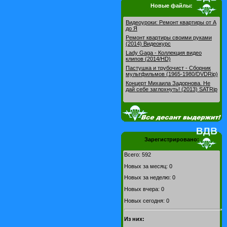
Новые файлы:
Видеоуроки: Pемонт квартиры от А
до Я
Ремонт квартиры своими руками
(2014) Видеокурс
Lady Gaga - Коллекция видео
клипов (2014/HD)
Пастушка и трубочист - Сборник
мультфильмов (1965-1980/DVDRip)
Концерт Михаила Задорнова. Не
дай себе заглохнуть! (2013) SATRip
Зарегистрировано:
Всего: 592
Новых за месяц: 0
Новых за неделю: 0
Новых вчера: 0
Новых сегодня: 0
Из них: