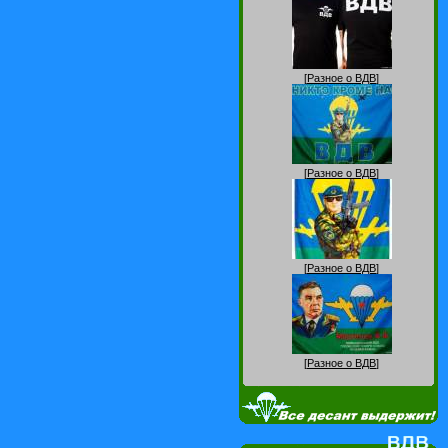
[
Разное о ВДВ
]
[
Разное о ВДВ
]
[
Разное о ВДВ
]
[
Разное о ВДВ
]