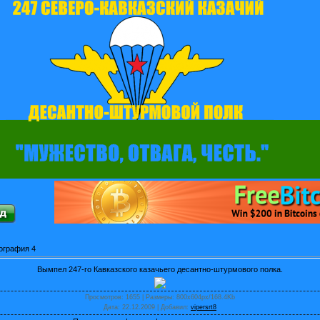
ография 4
Вымпел 247-го Кавказского казачьего десантно-штурмового полка.
Просмотров
: 1655 |
Размеры
: 800x604px/168.4Kb
Дата
: 22.12.2009 |
Добавил
:
vipersrt8