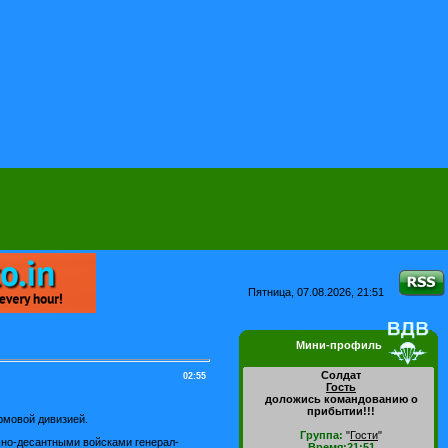
Пятница, 07.08.2026, 21:51
Мини-профиль
Солдат
02:55
Гость
доложись командованию о
прибытии!!!
рмовой дивизией.
Группа:
"
Гости
"
но-десантными войсками генерал-
Время:21:51