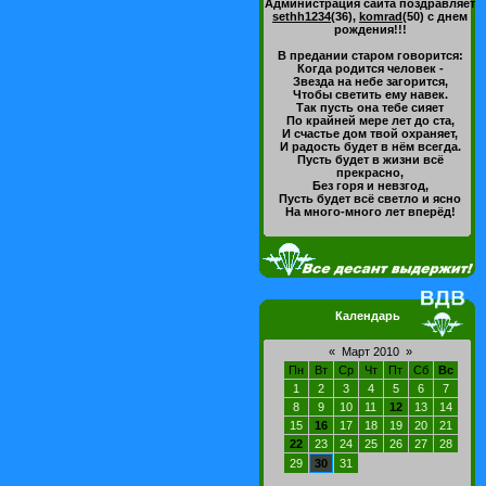
Администрация сайта поздравляет
sethh1234
(36)
,
komrad
(50)
с днем
рождения!!!
В предании старом говорится:
Когда родится человек -
Звезда на небе загорится,
Чтобы светить ему навек.
Так пусть она тебе сияет
По крайней мере лет до ста,
И счастье дом твой охраняет,
И радость будет в нём всегда.
Пусть будет в жизни всё
прекрасно,
Без горя и невзгод,
Пусть будет всё светло и ясно
На много-много лет вперёд!
Календарь
«
Март 2010
»
Пн
Вт
Ср
Чт
Пт
Сб
Вс
1
2
3
4
5
6
7
8
9
10
11
12
13
14
15
16
17
18
19
20
21
22
23
24
25
26
27
28
29
30
31