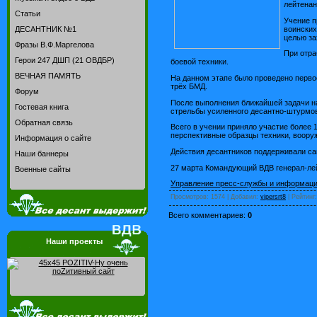
лейтенан
Статьи
Учение п
воинских
ДЕСАНТНИК №1
целью за
Фразы В.Ф.Маргелова
При отра
Герои 247 ДШП (21 ОВДБР)
боевой техники.
ВЕЧНАЯ ПАМЯТЬ
На данном этапе было проведено перво
трёх БМД.
Форум
После выполнения ближайшей задачи на
Гостевая книга
стрельбы усиленного десантно-штурмов
Обратная связь
Всего в учении приняло участие более 
перспективные образцы техники, вооруж
Информация о сайте
Действия десантников поддерживали са
Наши баннеры
27 марта Командующий ВДВ генерал-ле
Военные сайты
Управление пресс-службы и информац
Просмотров
: 1574 |
Добавил
:
vipersrt8
|
Рейтинг
Всего комментариев
:
0
Наши проекты