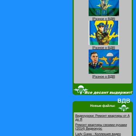
[
Разное о ВДВ
]
[
Разное о ВДВ
]
[
Разное о ВДВ
]
Новые файлы:
Видеоуроки: Pемонт квартиры от А
до Я
Ремонт квартиры своими руками
(2014) Видеокурс
Lady Gaga - Коллекция видео