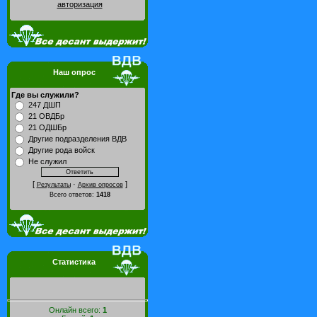
авторизация
Наш опрос
Где вы служили?
247 ДШП
21 ОВДБр
21 ОДШБр
Другие подразделения ВДВ
Другие рода войск
Не служил
[
·
]
Результаты
Архив опросов
Всего ответов:
1418
Статистика
Онлайн всего:
1