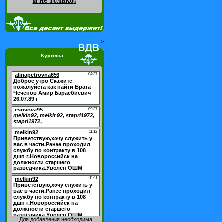
и не только
!
>
Курилка
Для добавления необходима