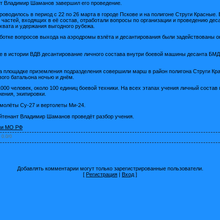
т Владимир Шаманов завершил его проведение.
роводилось в период с 22 по 26 марта в городе Пскове и на полигоне Струги Красные.
 частей, входящих в её состав, отработали вопросы по организации и проведению дес
хвата и удержания выгодного рубежа.
ботке вопросов выхода на аэродромы взлёта и десантирования были задействованы о
е в истории ВДВ десантирование личного состава внутри боевой машины десанта БМД-
 площадке приземления подразделения совершили марш в район полигона Струги Кра
ого батальона ночью и днём.
1000 человек, около 100 единиц боевой техники. На всех этапах учения личный состав 
ения, экипировки.
молёты Су-27 и вертолеты Ми-24.
йтенант Владимир Шаманов проведёт разбор учения.
ии МО РФ
:
0.0
/
0
Добавлять комментарии могут только зарегистрированные пользователи.
[
Регистрация
|
Вход
]