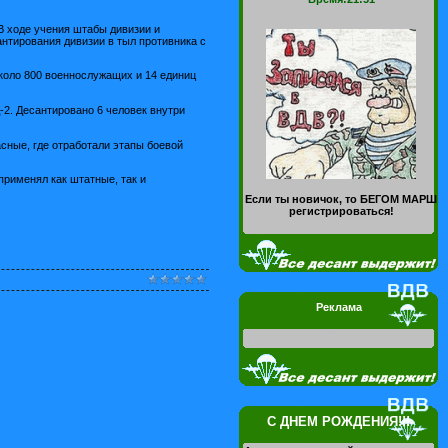
 В ходе учения штабы дивизии и
антирования дивизии в тыл противника с
коло 800 военнослужащих и 14 единиц
2. Десантировано 6 человек внутри
сные, где отработали этапы боевой
применял как штатные, так и
Если ты новичок, то БЕГОМ МАРШ
регистрироваться!
Реклама
С ДНЕМ РОЖДЕНИЯ!!!