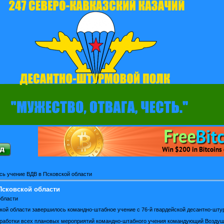
ь учение ВДВ в Псковской области
Псковской области
области
кой области завершилось командно-штабное учение с 76-й гвардейской десантно-шту
работки всех плановых мероприятий командно-штабного учения командующий Воздуш