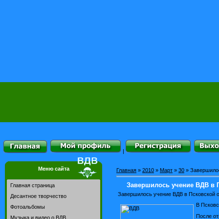
|
Меню сайта
Главная
»
2010
»
Март
»
30
» Завершилос
Завершилось учение ВДВ в 
Главная страница
Завершилось учение ВДВ в Псковской 
Десантное творчество
В Псковс
Фотоальбомы
После от
Музыка и видео о ВДВ