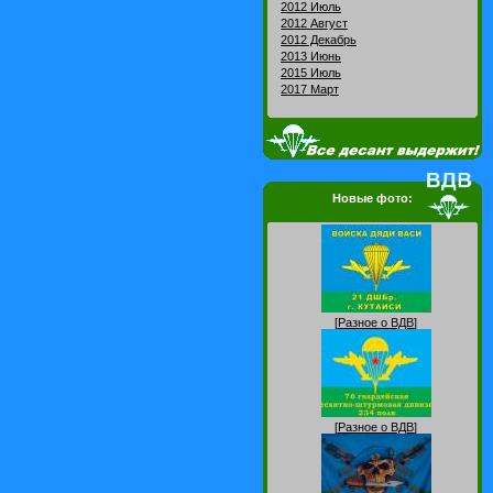
2012 Июль
2012 Август
2012 Декабрь
2013 Июнь
2015 Июль
2017 Март
Новые фото:
[
Разное о ВДВ
]
[
Разное о ВДВ
]