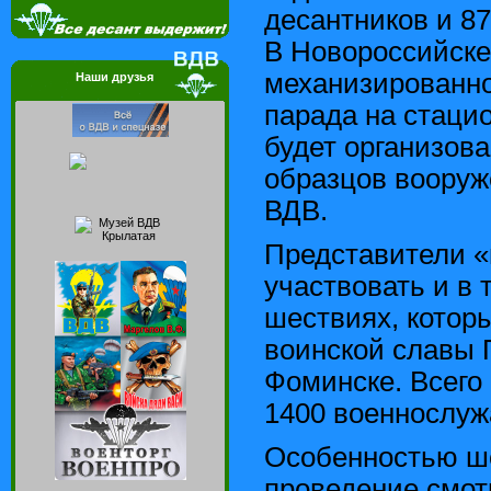
десантников и 87
В Новороссийске
механизированн
Наши друзья
парада на стаци
будет организов
образцов вооруж
ВДВ.
Представители «
участвовать и в
шествиях, которы
воинской славы 
Фоминске. Всего 
1400 военнослуж
Особенностью ше
проведение смот