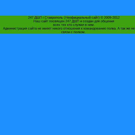
247 ДШП г.Ставрополь (Неофициальный сайт) © 2009-2012
Наш сайт посвящен 247 ДШП и создан для общения
всех тех кто служил в нем.
Администрация сайта не имеет никого отношения к командованию полка. А так же не
связи с полком.