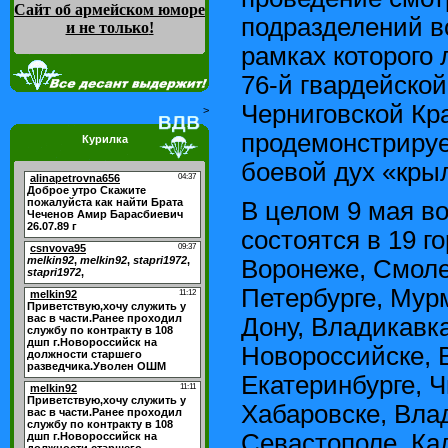
Сайт об армейском юморе
подразделений во
и не только
!
рамках которого
76-й гвардейско
Черниговской Кр
>
продемонстрируе
Курилка
боевой дух «кры
В целом 9 мая в
состоятся в 19 г
Воронеже, Смолен
Петербурге, Мурм
Дону, Владикавк
Новороссийске, В
Екатеринбурге, Ч
Хабаровске, Вла
Севастополе, Ка