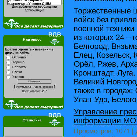
Для добавления необходима
Торжественные ш
авторизация
войск без привл
военной техники 
из которых 24 – 
Наш опрос
Белгород, Вязьма
Братья оцените изменения в
Елец, Козельск, 
дизайне сайта.
Отлично
Орёл, Ржев, Арха
Хорошо
Неплохо
Кронштадт, Луга,
Плохо
Ужасно
Великий Новгород
[
·
]
Результаты
Архив опросов
также в городах:
Всего ответов:
207
Улан-Удэ, Белого
Управление прес
информации МО
Статистика
Просмотров
: 1071 |