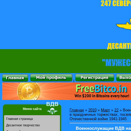
|
Меню сайта
Главная
»
2010
»
Март
»
22
» Воен
в праздничных торжествах, посв
Отечественной войне 1941-1945
Главная страница
Десантное творчество
Военнослужащие ВДВ нач