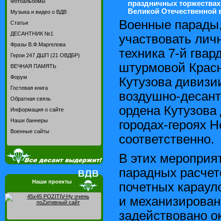
Фотоальбомы
праздничных торжествах
Великой Отечественной в
Музыка и видео о ВДВ
Военные парады,
Статьи
ДЕСАНТНИК №1
участвовать лич
Фразы В.Ф.Маргелова
техника 7-й гвар
Герои 247 ДШП (21 ОВДБР)
штурмовой Крас
ВЕЧНАЯ ПАМЯТЬ
Форум
Кутузова дивизии
Гостевая книга
воздушно-десан
Обратная связь
ордена Кутузова 
Информация о сайте
Наши баннеры
городах-героях Н
Военные сайты
соответственно.
В этих мероприя
парадных расчет
Наши проекты
почетных караул
и механизирован
задействовано о