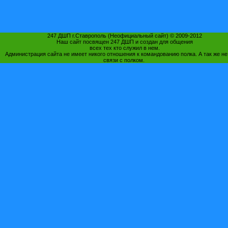
247 ДШП г.Ставрополь (Неофициальный сайт) © 2009-2012
Наш сайт посвящен 247 ДШП и создан для общения
всех тех кто служил в нем.
Администрация сайта не имеет никого отношения к командованию полка. А так же не
связи с полком.