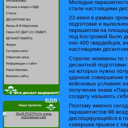
Фотоальбомы
Молодые парашютисты
Музыка и видео о ВДВ
стали настоящими де
Статьи
23 июня в рамках пров
ДЕСАНТНИК №1
подготовке и выполне
Фразы В.Ф.Маргелова
парашютом на площад
Герои 247 ДШП (21 ОВДБР)
под Костромой было д
ВЕЧНАЯ ПАМЯТЬ
них 400 гвардейцев, 
Форум
настоящими десантни
Гостевая книга
Строгие экзамены по 
Обратная связь
десантной подготовки 
Информация о сайте
на которых нужно пол
Наши баннеры
удачное совершение п
Военные сайты
войсковых условиях из
получение знака «Пар
солдату называть себ
Поэтому именно сегод
Наши проекты
парашютистов 98 возд
дислоцирующейся в го
совершив прыжок с па