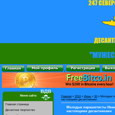
|
Меню сайта
Главная
»
2010
»
Июнь
»
30
» Молодые п
настоящими десантниками
Главная страница
Молодые парашютисты Иван
Десантное творчество
настоящими десантниками