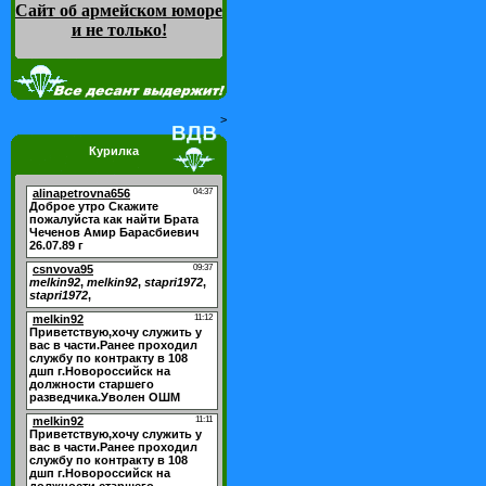
Сайт об армейском юморе
и не только
!
>
Курилка