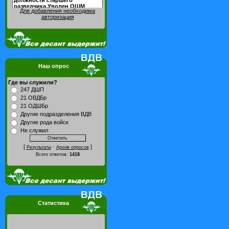
Для добавления необходима
авторизация
Наш опрос
Где вы служили?
247 ДШП
21 ОВДБр
21 ОДШБр
Другие подразделения ВДВ
Другие рода войск
Не служил
[
·
]
Результаты
Архив опросов
Всего ответов:
1418
Статистика