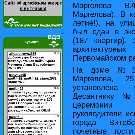
Сайт об армейском юморе
Маргелова В.
и не только
!
Маргелова). В к
летие!), на ул
был сдан в эк
>
(187 квартир),
Курилка
архитекту
Первомайском ра
На доме №1 
Маргелова, 2
установлена 
Десантнику №
церемонии
руководители ис
города Витеб
почетные гост