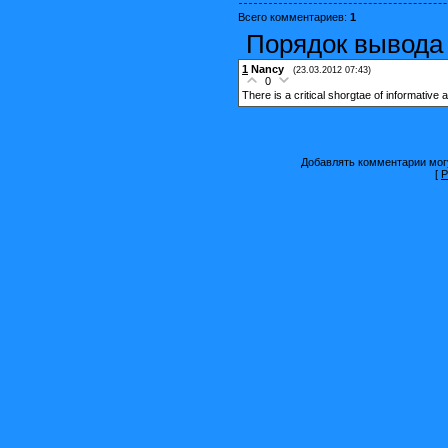
Всего комментариев
:
1
Порядок вывода
1
Nancy
(23.03.2012 07:43)
0
There is a critical shorgtae of informative ar
Добавлять комментарии могу
[
Р