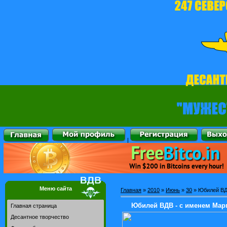
|
Меню сайта
Главная
»
2010
»
Июнь
»
30
» Юбилей ВД
Юбилей ВДВ - с именем Мар
Главная страница
Десантное творчество