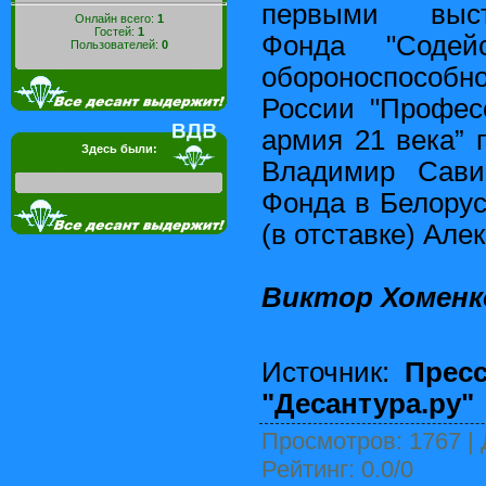
первыми выст
Онлайн всего:
1
Гостей:
1
Фонда "Содей
Пользователей:
0
обороноспособ
России "Профес
армия 21 века” 
Здесь были:
Владимир Сави
Фонда в Белору
(в отставке) Але
Виктор Хоменк
Источник:
Пресс
"Десантура.ру"
Просмотров
: 1767 |
Рейтинг
:
0.0
/
0