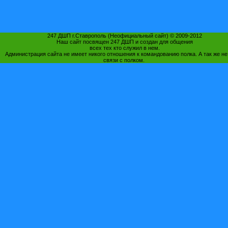
247 ДШП г.Ставрополь (Неофициальный сайт) © 2009-2012
Наш сайт посвящен 247 ДШП и создан для общения
всех тех кто служил в нем.
Администрация сайта не имеет никого отношения к командованию полка. А так же не
связи с полком.