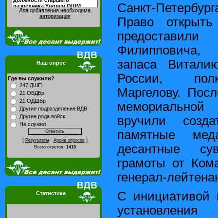
Санкт-Петербур
Для добавления необходима
авторизация
Право открыть
предоставили
Филипповича,
запаса Витали
Наш опрос
России, полк
Где вы служили?
247 ДШП
Маргелову. Пос
21 ОВДБр
21 ОДШБр
мемориальной
Другие подразделения ВДВ
Другие рода войск
вручили созда
Не служил
памятные мед
[
·
]
Результаты
Архив опросов
десантные су
Всего ответов:
1418
грамоты от Ком
генерал-лейтена
С инициативой 
Статистика
установления