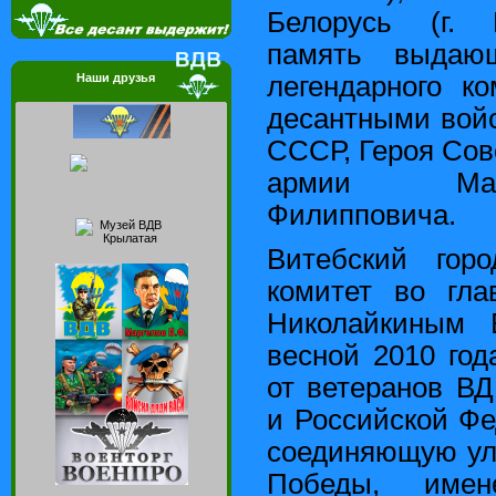
Белорусь (г. 
память выдающ
Наши друзья
легендарного к
десантными вой
СССР, Героя Сов
армии Мар
Филипповича.
Витебский горо
комитет во гла
Николайкиным 
весной 2010 год
от ветеранов В
и Российской Фе
соединяющую ул
Победы, имен