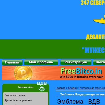
|
Меню сайта
Главная
»
Статьи
»
Интересные факты и
Эмблема Воздушно-десантны
Главная страница
Эмблема ВДВ 
Десантное творчество