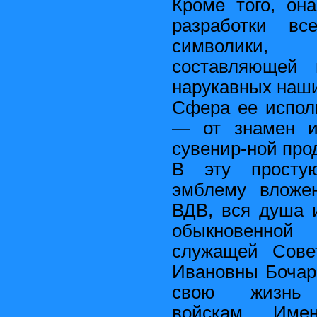
Кроме того, он
разработки вс
символики
составляющей 
нарукавных наши
Сфера ее испол
— от знамен и
сувенир-ной про
В эту просту
эмблему вложе
ВДВ, вся душа 
обыкновенной
служащей Сове
Ивановны Бочар
свою жизнь В
войскам. Име