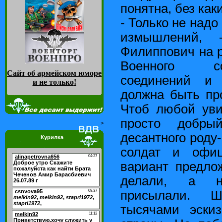
понятна, без как
- Только не надо
измышлений, 
Филиппович на 
Военного с
Сайт об армейском юморе
соединений и
и не только
!
должна быть пр
Чтоб любой уви
просто добры
>
десантного роду
Курилка
солдат и офи
вариант предло
делали, а н
присылали. 
тысячами эскиз