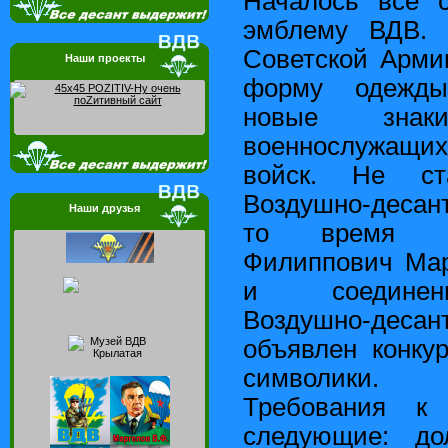
Началось все 
эмблему ВДВ. 
Советской Арми
Наши проекты
форму одежды
новые зна
военнослужащих
войск. Не ст
Воздушно-десан
Наши друзья
то время во
Филиппович Мар
и соединен
Воздушно-де
объявлен конку
символики.
Требования к
следующие: д