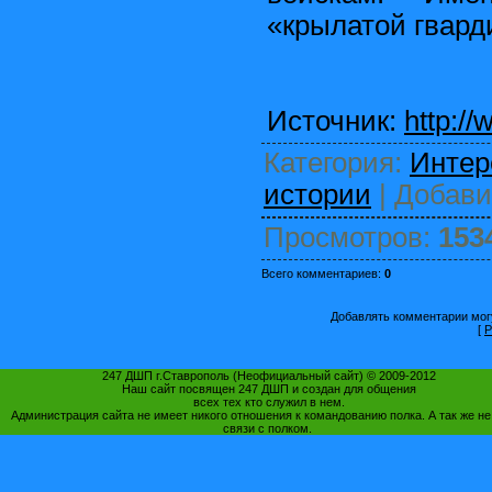
«крылатой гвард
Источник
:
http:/
Категория
:
Интер
истории
|
Добав
Просмотров
:
153
Всего комментариев
:
0
Добавлять комментарии могу
[
Р
247 ДШП г.Ставрополь (Неофициальный сайт) © 2009-2012
Наш сайт посвящен 247 ДШП и создан для общения
всех тех кто служил в нем.
Администрация сайта не имеет никого отношения к командованию полка. А так же не
связи с полком.