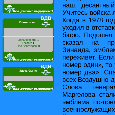
наш, десантный
Учитесь войска 
Когда в 1978 г
Статистика
уходил в отставк
бюро. Подошел 
Онлайн всего:
1
сказал на пр
Гостей:
1
Пользователей:
0
Зинаида, эмбле
переживет. Если
номер один», то
номер два». Сп
Здесь были:
всех Воздушно-д
Слова генер
Маргелова стал
эмблема по-пре
военнослужащи