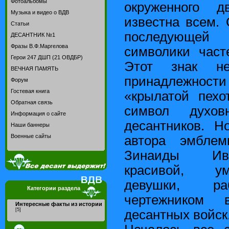
Фотоальбомы
окруженного 
Музыка и видео о ВДВ
известна всем.
Статьи
последующей
ДЕСАНТНИК №1
Фразы В.Ф.Маргелова
символики част
Герои 247 ДШП (21 ОВДБР)
Этот знак не
ВЕЧНАЯ ПАМЯТЬ
принадлежност
Форум
Гостевая книга
«крылатой пехо
Обратная связь
символ духов
Информация о сайте
десантников. Н
Наши баннеры
Военные сайты
автора эмбле
Зинаиды Ива
красивой, ум
девушки, ра
Категории раздела
чертежником 
Интересные факты из истории
[5]
десантных войск