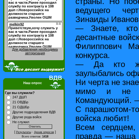
страны. Но поб
ведущего чер
Зинаиды Иванов
— Знаете, кт
десантные войс
Филиппович Мар
Для добавления необходима
конкурса.
авторизация
— Да кто ж
заулыбались оф
Ни черта не зна
Наш опрос
мимо и не в
Где вы служили?
247 ДШП
Командующий. —
21 ОВДБр
С парашютом-то
21 ОДШБр
Другие подразделения ВДВ
войска любит!
Другие рода войск
Не служил
Всем сердцем, 
[
·
]
Результаты
Архив опросов
правда — наша 
Всего ответов:
1418