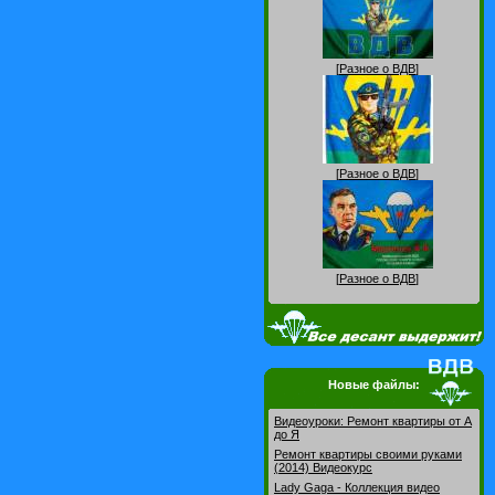
[
Разное о ВДВ
]
[
Разное о ВДВ
]
[
Разное о ВДВ
]
Новые файлы:
Видеоуроки: Pемонт квартиры от А
до Я
Ремонт квартиры своими руками
(2014) Видеокурс
Lady Gaga - Коллекция видео