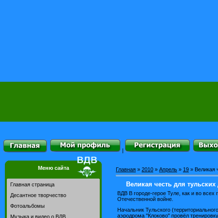
|
Меню сайта
Главная
»
2010
»
Апрель
»
19
» Великая 
Великая честь для тульских
Главная страница
ВДВ В городе-герое Туле, как и во все
Десантное творчество
Отечественной войне.
Фотоальбомы
Начальник Тульского (территориального
аэродрома "Клоково" провёл тренировку
Музыка и видео о ВДВ