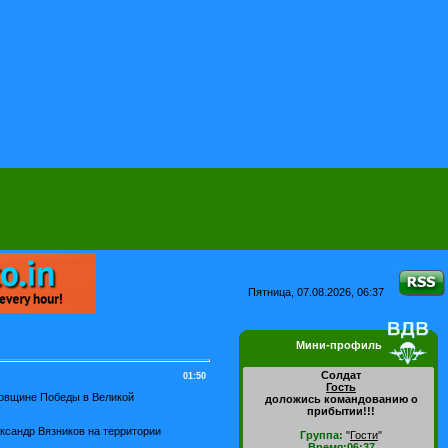
Пятница, 07.08.2026, 06:37
Мини-профиль
Солдат
01:50
Гость
одовщине Победы в Великой
доложись командованию о
прибытии!!!
ександр Вязников на территории
Группа:
"
Гости
"
Время:06:37