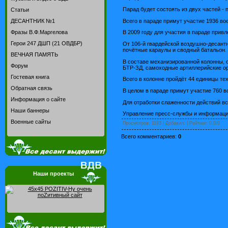
Парад будет состоять из двух частей -
Статьи
Всего в параде примут участие 1936 во
ДЕСАНТНИК №1
Фразы В.Ф.Маргелова
В 2009 году для участия в параде привл
Герои 247 ДШП (21 ОВДБР)
От 106-й гвардейской воздушно-десант
почётные караулы и сводный батальон. 
ВЕЧНАЯ ПАМЯТЬ
В составе механизированной колонны, с
Форум
БТР-ЗД, самоходные артиллерийские о
Гостевая книга
Всего в колонне пройдёт 44 единицы те
Обратная связь
В целом в параде примут участие 760 в
Информация о сайте
Для отработки слаженности действий в
Наши баннеры
Управление пресс-службы и информац
Военные сайты
Просмотров
: 1193 |
Добавил
:
|
Рейтинг
:
0.0
/
0
Всего комментариев
:
0
Наши проекты