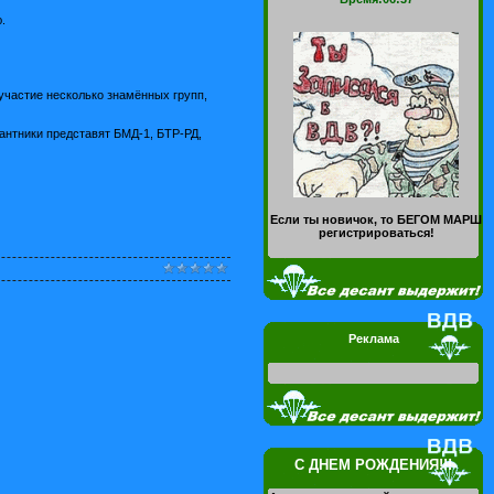
.
участие несколько знамённых групп,
антники представят БМД-1, БТР-РД,
Если ты новичок, то БЕГОМ МАРШ
регистрироваться!
Реклама
С ДНЕМ РОЖДЕНИЯ!!!