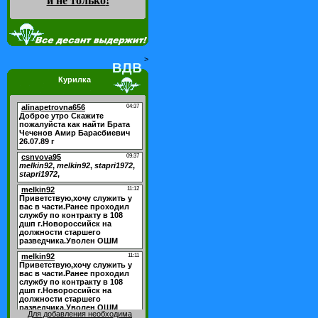
и не только
!
>
Курилка
Для добавления необходима