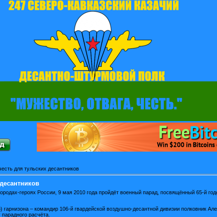
честь для тульских десантников
 десантников
х городах-героях России, 9 мая 2010 года пройдёт военный парад, посвящённый 65-й г
) гарнизона – командир 106-й гвардейской воздушно-десантной дивизии полковник Ал
 парадного расчёта.