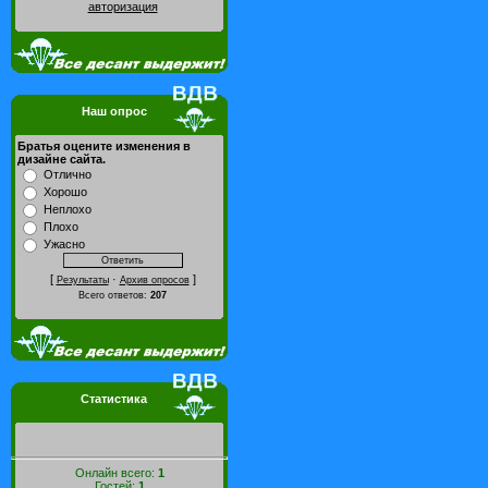
авторизация
Наш опрос
Братья оцените изменения в
дизайне сайта.
Отлично
Хорошо
Неплохо
Плохо
Ужасно
[
·
]
Результаты
Архив опросов
Всего ответов:
207
Статистика
Онлайн всего:
1
Гостей:
1