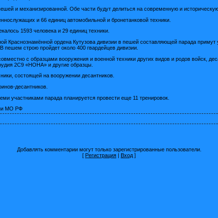
 пешей и механизированной. Обе части будут делиться на современную и историческую
еннослужащих и 66 единиц автомобильной и бронетанковой техники.
екалось 1593 человека и 29 единиц техники.
ной Краснознамённой ордена Кутузова дивизии в пешей составляющей парада примут 
В пешем строю пройдет около 400 гвардейцев дивизии.
овместно с образцами вооружения и военной техники других видов и родов войск, дес
рудия 2С9 «НОНА» и другие образцы.
хники, состоящей на вооружении десантников.
оинов-десантников.
семи участниками парада планируется провести еще 11 тренировок.
ии МО РФ
Добавлять комментарии могут только зарегистрированные пользователи.
[
Регистрация
|
Вход
]