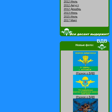
2012 Июль
2012 Август
2012 Декабрь
2013 Июнь
2015 Июль
2017 Март
Новые фото:
[
Разное о ВДВ
]
[
Разное о ВДВ
]