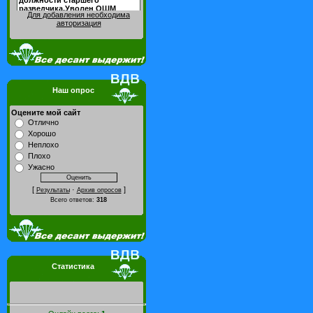
Для добавления необходима
авторизация
Наш опрос
Оцените мой сайт
Отлично
Хорошо
Неплохо
Плохо
Ужасно
[
·
]
Результаты
Архив опросов
Всего ответов:
318
Статистика