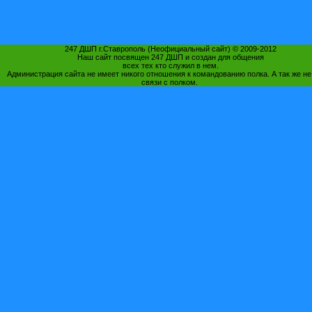
247 ДШП г.Ставрополь (Неофициальный сайт) © 2009-2012
Наш сайт посвящен 247 ДШП и создан для общения
всех тех кто служил в нем.
Администрация сайта не имеет никого отношения к командованию полка. А так же не
связи с полком.