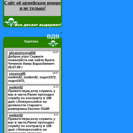
Сайт об армейском юморе
и не только
!
>
Курилка