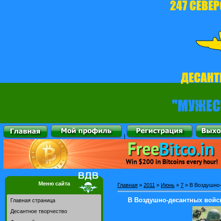
|
Меню сайта
Главная
»
2011
»
Июнь
»
7
» В Воздушно-
В Воздушно-десантных войс
Главная страница
Десантное творчество