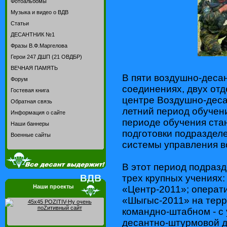
Фотоальбомы
Музыка и видео о ВДВ
Статьи
ДЕСАНТНИК №1
Фразы В.Ф.Маргелова
Герои 247 ДШП (21 ОВДБР)
ВЕЧНАЯ ПАМЯТЬ
В пяти воздушно-деса
Форум
соединениях, двух от
Гостевая книга
центре Воздушно-деса
Обратная связь
летний период обучен
Информация о сайте
периоде обучения ста
Наши баннеры
подготовки подраздел
Военные сайты
системы управления в
В этот период подраз
трех крупных учениях:
Наши проекты
«Центр-2011»; операт
«Шыгыс-2011» на терр
командно-штабном - с 
десантно-штурмовой ди