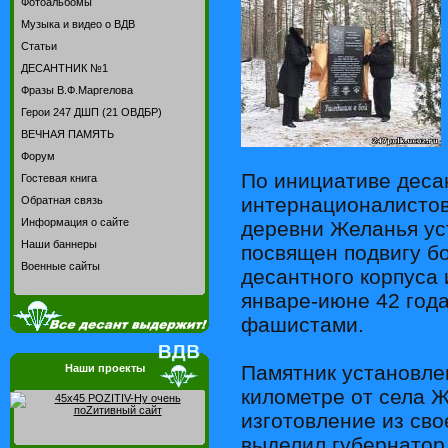
Фотоальбомы
Музыка и видео о ВДВ
Статьи
ДЕСАНТНИК №1
Фразы В.Ф.Маргелова
Герои 247 ДШП (21 ОВДБР)
ВЕЧНАЯ ПАМЯТЬ
Форум
По инициативе десан
Гостевая книга
интернационалистов
Обратная связь
Информация о сайте
деревни Желанья ус
Наши баннеры
посвящен подвигу б
Военные сайты
десантного корпуса 
январе-июне 42 года
фашистами.
Памятник установлен
Наши проекты
километре от села Ж
изготовление из св
выделил губернатор