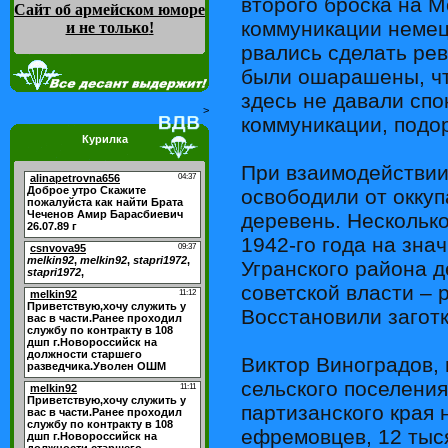
второго броска на М
Сайт об армейском юморе
коммуникации немец
и не только
!
рвались сделать ре
были ошарашены, чт
здесь не давали сп
>
коммуникации, подо
Курилка
При взаимодействии
освободили от оккуп
деревень. Нескольк
1942-го года на зна
Угранского района д
советской власти – 
Восстановили загот
Виктор Виноградов,
сельского поселения
партизанского края 
ефремовцев, 12 тыс