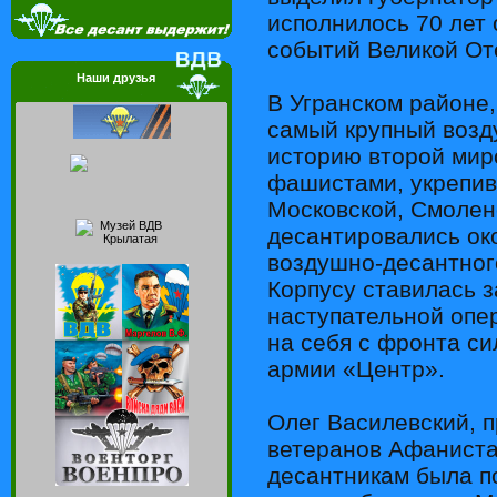
исполнилось 70 лет
событий Великой От
Наши друзья
В Угранском районе,
самый крупный возд
историю второй мир
фашистами, укрепив
Московской, Смолен
десантировались око
воздушно-десантног
Корпусу ставилась 
наступательной опер
на себя с фронта с
армии «Центр».
Олег Василевский, 
ветеранов Афаниста
десантникам была п