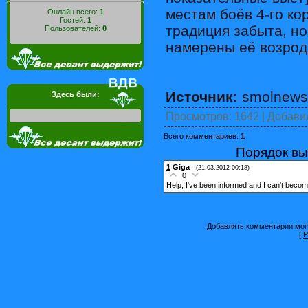
местам боёв 4-го ко
Онлайн всего:
1
Гостей:
1
традиция забыта, н
Пользователей:
0
намерены её возрод
Источник:
smolnews
Здесь были:
Просмотров
: 1642 |
Добави
Всего комментариев
:
1
Порядок вы
1
Giga
(21.03.2012 00:18)
0
Help, I've been informed and I can't becom
Добавлять комментарии могу
[
Р