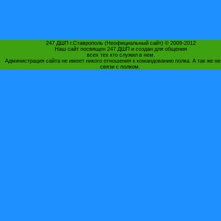
247 ДШП г.Ставрополь (Неофициальный сайт) © 2009-2012
Наш сайт посвящен 247 ДШП и создан для общения
всех тех кто служил в нем.
Администрация сайта не имеет никого отношения к командованию полка. А так же не
связи с полком.