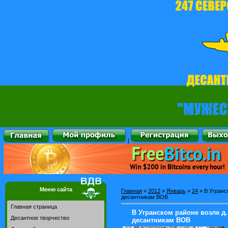
|
Меню сайта
Главная
»
2012
»
Январь
»
24
» В Угранс
десантникам ВОВ
Главная страница
В Угранском районе возле д
Десантное творчество
десантникам ВОВ