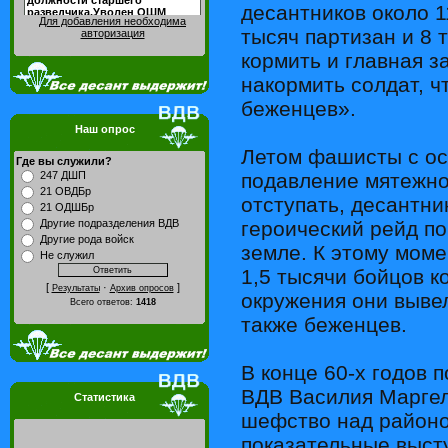
десантников около 1
Для добавления необходима
тысяч партизан и 8 
авторизация
кормить и главная з
накормить солдат, 
беженцев».
Наш опрос
Летом фашисты с ос
Где вы служили?
подавление мятежно
247 ДШП
21 ОВДБр
отступать, десантн
21 ОДШБр
героический рейд п
Другие подразделения ВДВ
Другие рода войск
земле. К этому моме
Не служил
1,5 тысячи бойцов к
[
·
]
Результаты
Архив опросов
окружения они вывел
Всего ответов:
1418
также беженцев.
В конце 60-х годов 
ВДВ Василия Маргел
Статистика
шефство над районо
показательные выст