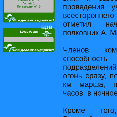
Онлайн всего:
1
Гостей:
1
проведения у
Пользователей:
0
всесторонне
отметил нач
полковник А. М
Здесь были:
Членов ком
способность 
подразделени
огонь сразу, 
км марша, п
часов в ночное
Кроме того,