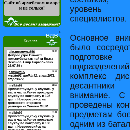
Сайт об армейском юморе
уровень 
и не только
!
специалистов.
>
Основное вни
Курилка
было сосредо
подготовке д
подразделени
комплекс ди
десантники
внимание. С
проведены кон
предметам бое
одним из бата