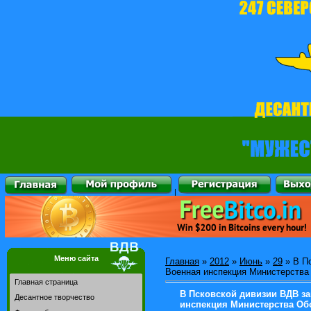
|
Меню сайта
Главная
»
2012
»
Июнь
»
29
» В П
Военная инспекция Министерства
Главная страница
В Псковской дивизии ВДВ з
Десантное творчество
инспекция Министерства О