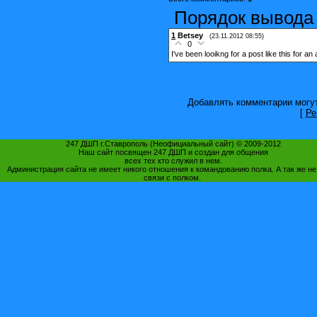
Порядок вывода
1
Betsey
(23.11.2012 08:55)
0
I've been looikng for a post like this for an
Добавлять комментарии могут
[
Ре
247 ДШП г.Ставрополь (Неофициальный сайт) © 2009-2012
Наш сайт посвящен 247 ДШП и создан для общения
всех тех кто служил в нем.
Администрация сайта не имеет никого отношения к командованию полка. А так же не
связи с полком.