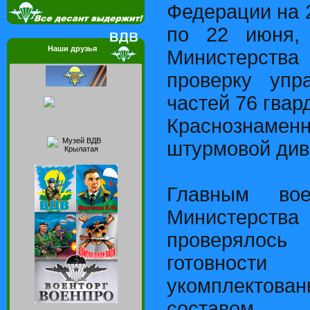
Федерации на 2
по 22 июня, 
Наши друзья
Министерств
проверку упр
частей 76 гвар
Краснознам
штурмовой диви
Главным вое
Министер
проверялось
готовност
укомплекто
составом, 