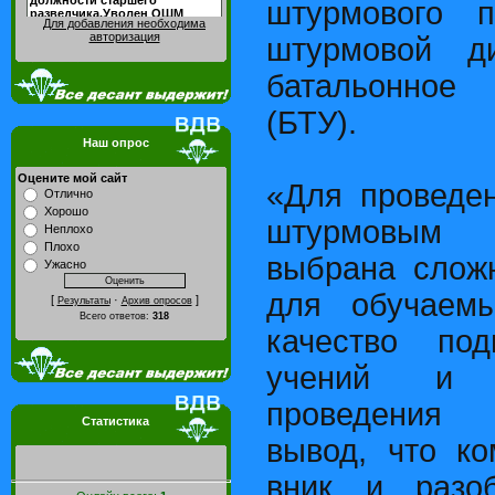
штурмового п
Для добавления необходима
авторизация
штурмовой д
батальонное 
(БТУ).
Наш опрос
Оцените мой сайт
«Для проведе
Отлично
Хорошо
штурмовым 
Неплохо
Плохо
выбрана слож
Ужасно
для обучаем
[
·
]
Результаты
Архив опросов
Всего ответов:
318
качество под
учений и 
проведения 
Статистика
вывод, что к
вник и разо