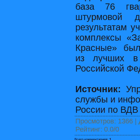
база 76 гвар
штурмовой
результатам у
комплексы «З
Красные» был
из лучших в 
Российской Фе
Источник:
Упр
службы и инф
России по ВДВ
Просмотров
: 1366 |
Рейтинг
:
0.0
/
0
Всего комментариев
:
1