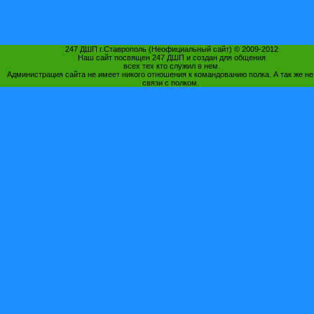
247 ДШП г.Ставрополь (Неофициальный сайт) © 2009-2012
Наш сайт посвящен 247 ДШП и создан для общения
всех тех кто служил в нем.
Администрация сайта не имеет никого отношения к командованию полка. А так же не
связи с полком.