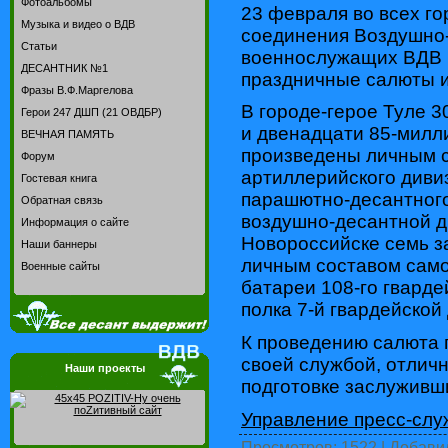
Фотоальбомы
23 февраля во всех го
Музыка и видео о ВДВ
соединения Воздушно-
Статьи
военнослужащих ВДВ 
ДЕСАНТНИК №1
праздничные салюты и
Фразы В.Ф.Маргелова
В городе-герое Туле 3
Герои 247 ДШП (21 ОВДБР)
и двенадцати 85-милл
ВЕЧНАЯ ПАМЯТЬ
произведены личным 
Форум
артиллерийского дивиз
Гостевая книга
парашютно-десантного
Обратная связь
воздушно-десантной ди
Информация о сайте
Новороссийске семь за
Наши баннеры
личным составом сам
Военные сайты
батареи 108-го гвард
полка 7-й гвардейской
К проведению салюта
своей службой, отлич
Наши проекты
подготовке заслуживши
Управление пресс-сл
Просмотров
: 1522 |
Добави