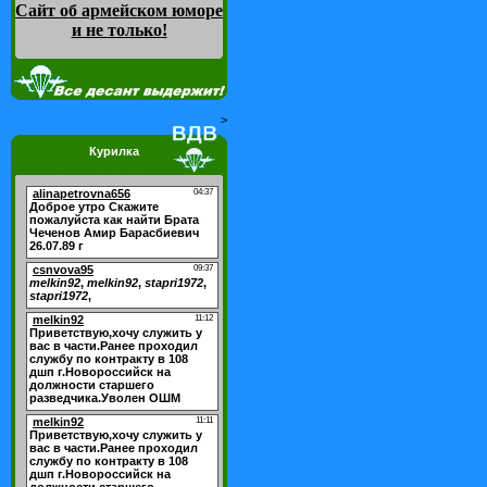
Сайт об армейском юморе
и не только
!
>
Курилка