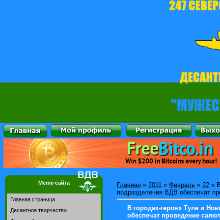
|
Меню сайта
Главная
»
2011
»
Февраль
»
22
» В
подразделения ВДВ обеспечат пр
Главная страница
В городах-героях Туле и Но
Десантное творчество
обеспечат проведение салют