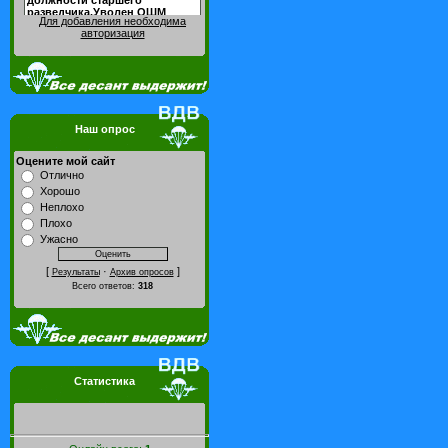
Для добавления необходима
авторизация
Наш опрос
Оцените мой сайт
Отлично
Хорошо
Неплохо
Плохо
Ужасно
[
·
]
Результаты
Архив опросов
Всего ответов:
318
Статистика