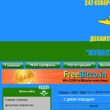
|
Меню сайта
Главная
»
2010
»
Май
»
9
» С ДНЕМ ПОБ
С ДНЕМ ПОБЕДЫ!!!
Главная страница
Десантное творчество
Просмотров
: 838 |
Добавил
:
vipersrt8
|
Рейтинг
: