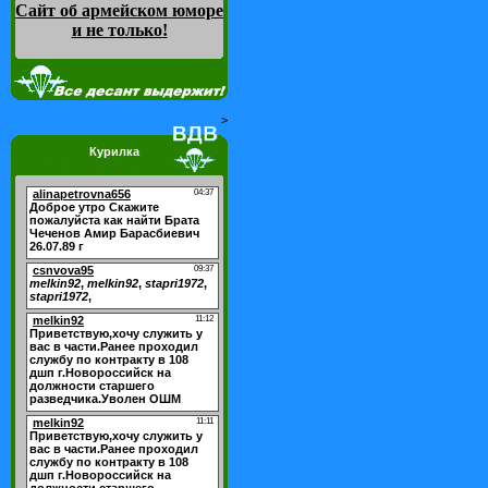
Сайт об армейском юморе
и не только
!
>
Курилка