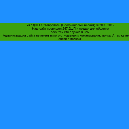
247 ДШП г.Ставрополь (Неофициальный сайт) © 2009-2012
Наш сайт посвящен 247 ДШП и создан для общения
всех тех кто служил в нем.
Администрация сайта не имеет никого отношения к командованию полка. А так же не
связи с полком.