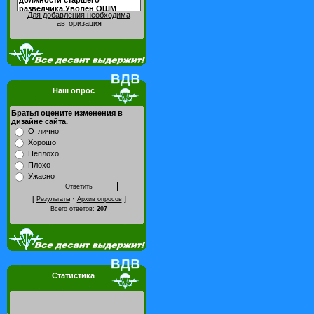
Для добавления необходима
авторизация
Наш опрос
Братья оцените изменения в
дизайне сайта.
Отлично
Хорошо
Неплохо
Плохо
Ужасно
[
·
]
Результаты
Архив опросов
Всего ответов:
207
Статистика