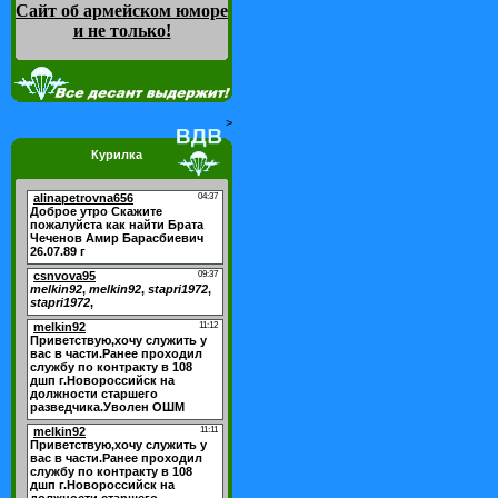
Сайт об армейском юморе
и не только
!
>
Курилка