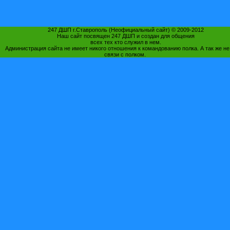
247 ДШП г.Ставрополь (Неофициальный сайт) © 2009-2012
Наш сайт посвящен 247 ДШП и создан для общения
всех тех кто служил в нем.
Администрация сайта не имеет никого отношения к командованию полка. А так же не
связи с полком.