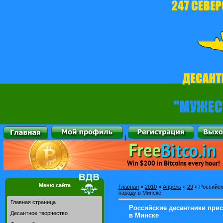
|
Меню сайта
Главная
»
2010
»
Апрель
»
29
» Российск
параду в Минске
Главная страница
Российские десантники прис
Десантное творчество
в Минске