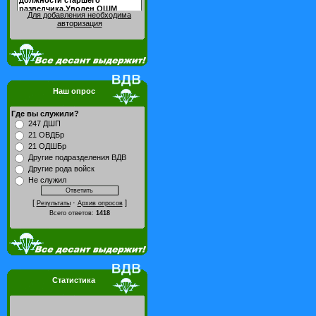
Для добавления необходима
авторизация
Наш опрос
Где вы служили?
247 ДШП
21 ОВДБр
21 ОДШБр
Другие подразделения ВДВ
Другие рода войск
Не служил
[
·
]
Результаты
Архив опросов
Всего ответов:
1418
Статистика