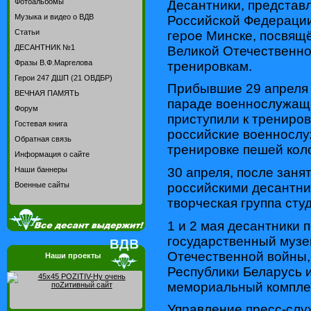
Фотоальбомы
Десантники, предста
Музыка и видео о ВДВ
Российской Федерации
Статьи
герое Минске, посвящ
ДЕСАНТНИК №1
Великой Отечественно
Фразы В.Ф.Маргелова
тренировкам.
Герои 247 ДШП (21 ОВДБР)
Прибывшие 29 апреля 
ВЕЧНАЯ ПАМЯТЬ
параде военнослужащ
Форум
приступили к трениро
Гостевая книга
российские военнослу
Обратная связь
тренировке пешей кол
Информация о сайте
30 апреля, после занят
Наши баннеры
российскими десантни
Военные сайты
творческая группа сту
1 и 2 мая десантники 
государственный музе
Отечественной войны,
Наши проекты
Республики Беларусь 
мемориальный компле
Управление пресс-сл