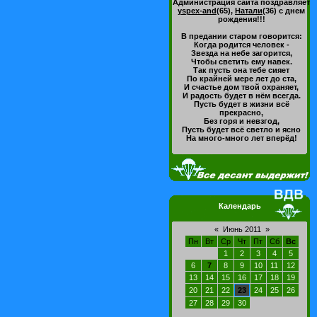
Администрация сайта поздравляет
yspex-and
(65)
,
Натали
(36)
с днем
рождения!!!
В предании старом говорится:
Когда родится человек -
Звезда на небе загорится,
Чтобы светить ему навек.
Так пусть она тебе сияет
По крайней мере лет до ста,
И счастье дом твой охраняет,
И радость будет в нём всегда.
Пусть будет в жизни всё
прекрасно,
Без горя и невзгод,
Пусть будет всё светло и ясно
На много-много лет вперёд!
Календарь
«
Июнь 2011
»
Пн
Вт
Ср
Чт
Пт
Сб
Вс
1
2
3
4
5
6
7
8
9
10
11
12
13
14
15
16
17
18
19
20
21
22
23
24
25
26
27
28
29
30