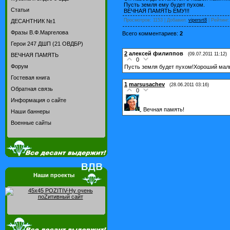
Пусть земля ему будет пухом.
Статьи
ВЕЧНАЯ ПАМЯТЬ ЕМУ!!!
Просмотров
: 1153 |
Добавил
:
vipersrt8
|
Рейтинг
ДЕСАНТНИК №1
Фразы В.Ф.Маргелова
Всего комментариев
:
2
Герои 247 ДШП (21 ОВДБР)
2
алексей филиппов
(09.07.2011 11:12)
ВЕЧНАЯ ПАМЯТЬ
0
Форум
Пусть земля будет пухом!Хороший ма
Гостевая книга
1
marsusachev
(28.06.2011 03:16)
Обратная связь
0
Информация о сайте
Вечная память!
Наши баннеры
Военные сайты
Наши проекты