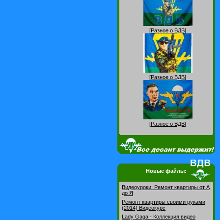
[
Разное о ВДВ
]
[
Разное о ВДВ
]
[
Разное о ВДВ
]
Новые файлы:
Видеоуроки: Pемонт квартиры от А
до Я
Ремонт квартиры своими руками
(2014) Видеокурс
Lady Gaga - Коллекция видео