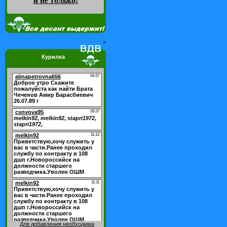
и не только
!
>
Курилка
Для добавления необходима