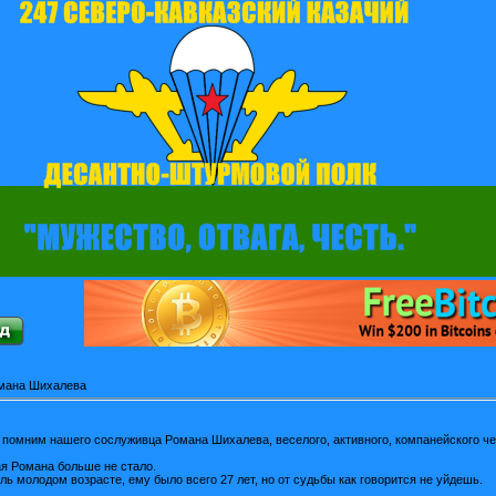
мана Шихалева
 помним нашего сослуживца Романа Шихалева, веселого, активного, компанейского че
ая Романа больше не стало.
ль молодом возрасте, ему было всего 27 лет, но от судьбы как говорится не уйдешь.