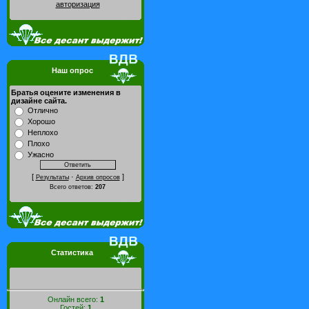
авторизация
Наш опрос
Братья оцените изменения в
дизайне сайта.
Отлично
Хорошо
Неплохо
Плохо
Ужасно
[
·
]
Результаты
Архив опросов
Всего ответов:
207
Статистика
Онлайн всего:
1
Гостей:
1