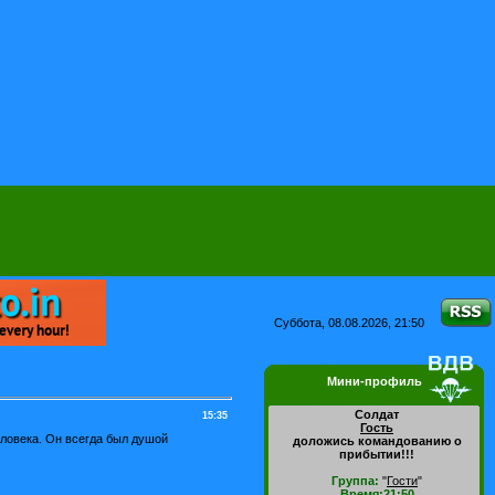
Суббота, 08.08.2026, 21:50
Мини-профиль
Солдат
15:35
Гость
ловека. Он всегда был душой
доложись командованию о
прибытии!!!
Группа:
"
Гости
"
Время:21:50