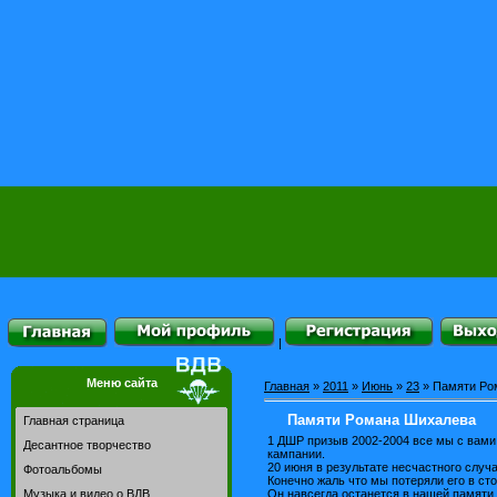
|
Меню сайта
Главная
»
2011
»
Июнь
»
23
» Памяти Ро
Памяти Романа Шихалева
Главная страница
1 ДШР призыв 2002-2004 все мы с вами
Десантное творчество
кампании.
20 июня в результате несчастного случ
Фотоальбомы
Конечно жаль что мы потеряли его в сто
Он навсегда останется в нашей памяти.
Музыка и видео о ВДВ