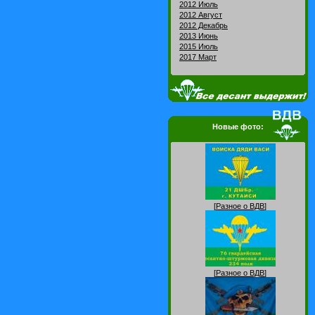
2012 Июль
2012 Август
2012 Декабрь
2013 Июнь
2015 Июль
2017 Март
Новые фото:
[
Разное о ВДВ
]
[
Разное о ВДВ
]