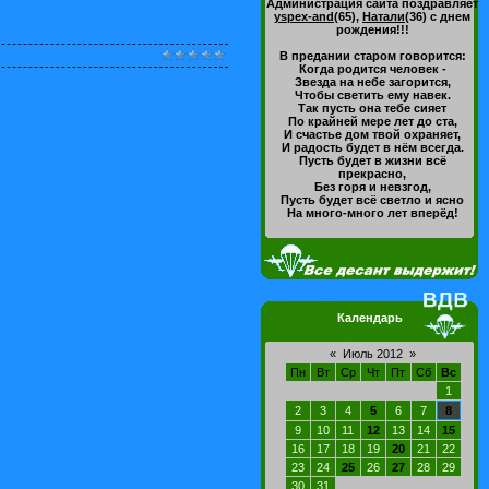
Администрация сайта поздравляет
yspex-and
(65)
,
Натали
(36)
с днем
рождения!!!
В предании старом говорится:
Когда родится человек -
Звезда на небе загорится,
Чтобы светить ему навек.
Так пусть она тебе сияет
По крайней мере лет до ста,
И счастье дом твой охраняет,
И радость будет в нём всегда.
Пусть будет в жизни всё
прекрасно,
Без горя и невзгод,
Пусть будет всё светло и ясно
На много-много лет вперёд!
Календарь
«
Июль 2012
»
Пн
Вт
Ср
Чт
Пт
Сб
Вс
1
2
3
4
5
6
7
8
9
10
11
12
13
14
15
16
17
18
19
20
21
22
23
24
25
26
27
28
29
30
31