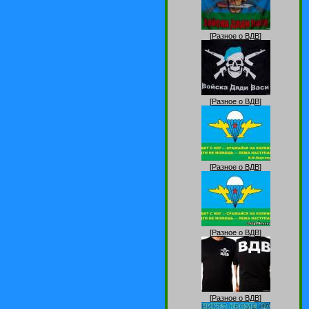
[
Разное о ВДВ
]
[
Разное о ВДВ
]
[
Разное о ВДВ
]
[
Разное о ВДВ
]
[
Разное о ВДВ
]