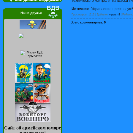
технического контроля на шасси ГА
Источник:
Управление пресс-служ
Наши друзья
Просмотров
: 1212 |
Добавил
:
vipersrt8
|
Рейтинг
Всего комментариев
:
0
Сайт об армейском юморе