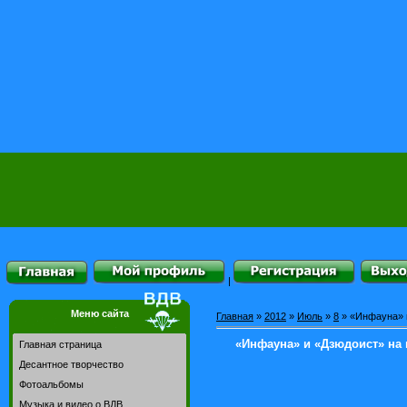
|
Меню сайта
Главная
»
2012
»
Июль
»
8
» «Инфауна» 
«Инфауна» и «Дзюдоист» на
Главная страница
Десантное творчество
Фотоальбомы
Музыка и видео о ВДВ