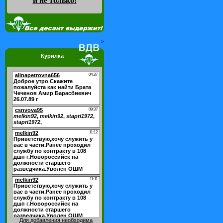
и не только
!
>
Курилка
Для добавления необходима