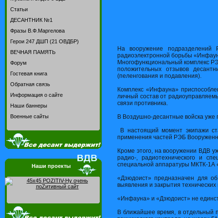
Статьи
ДЕСАНТНИК №1
Фразы В.Ф.Маргелова
Герои 247 ДШП (21 ОВДБР)
На вооружение подразделений 
ВЕЧНАЯ ПАМЯТЬ
радиоэлектронной борьбы «Инфаун
Многофункциональный комплекс РЭ
Форум
положительных отзывов десантн
Гостевая книга
(пеленгования и подавления).
Обратная связь
Комплекс «Инфауна» приспособлен
Информация о сайте
личный состав от радиоуправляемы
связи противника.
Наши баннеры
В Воздушно-десантные войска уже
Военные сайты
В настоящий момент экипажи ста
применения частей РЭБ Вооруженны
Кроме этого, на вооружении ВДВ 
радио-, радиотехнического и сп
специальной аппаратуры МКТК-1А 
Наши проекты
«Дзюдоист» предназначен для об
выявления и закрытия технических
«Инфауна» и «Дзюдоист» не единст
В ближайшее время, в отдельный 