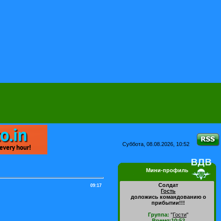
Суббота, 08.08.2026, 10:52
Мини-профиль
Солдат
09:17
Гость
доложись командованию о
прибытии!!!
Группа:
"
Гости
"
Время:10:52