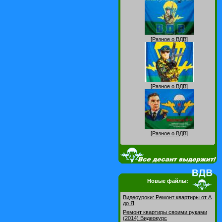
[
Разное о ВДВ
]
[
Разное о ВДВ
]
[
Разное о ВДВ
]
Новые файлы:
Видеоуроки: Pемонт квартиры от А
до Я
Ремонт квартиры своими руками
(2014) Видеокурс