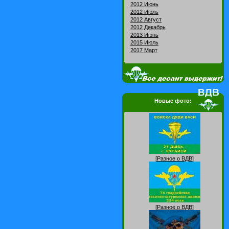
2012 Июнь
2012 Июль
2012 Август
2012 Декабрь
2013 Июнь
2015 Июль
2017 Март
Новые фото:
[
Разное о ВДВ
]
[
Разное о ВДВ
]