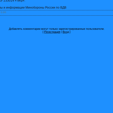
З- 233014 «Тигр».
бы и информации Минобороны России по ВДВ
:
0.0
/
0
Добавлять комментарии могут только зарегистрированные пользователи.
[
Регистрация
|
Вход
]