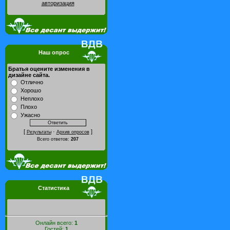
авторизация
Наш опрос
Братья оцените изменения в
дизайне сайта.
Отлично
Хорошо
Неплохо
Плохо
Ужасно
[
·
]
Результаты
Архив опросов
Всего ответов:
207
Статистика
Онлайн всего:
1
Гостей:
1