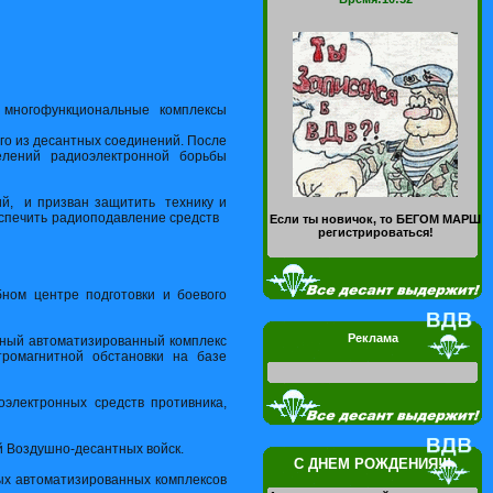
многофункциональные комплексы
о из десантных соединений. После
лений радиоэлектронной борьбы
ий, и призван защитить технику и
беспечить радиоподавление средств
Если ты новичок, то БЕГОМ МАРШ
регистрироваться!
ом центре подготовки и боевого
Реклама
ьный автоматизированный комплекс
тромагнитной обстановки на базе
электронных средств противника,
й Воздушно-десантных войск.
С ДНЕМ РОЖДЕНИЯ!!!
х автоматизированных комплексов