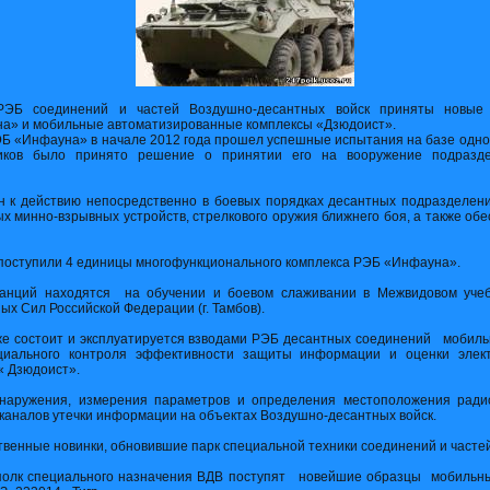
РЭБ соединений и частей Воздушно-десантных войск приняты новые 
а» и мобильные автоматизированные комплексы «Дзюдоист».
Б «Инфауна» в начале 2012 года прошел успешные испытания на базе одног
иков было принято решение о принятии его на вооружение подразде
 к действию непосредственно в боевых порядках десантных подразделен
х минно-взрывных устройств, стрелкового оружия ближнего боя, а также о
 поступили 4 единицы многофункционального комплекса РЭБ «Инфауна».
нций находятся на обучении и боевом слаживании в Межвидовом учебн
х Сил Российской Федерации (г. Тамбов).
уже состоит и эксплуатируется взводами РЭБ десантных соединений мобил
ециального контроля эффективности защиты информации и оценки элек
« Дзюдоист».
наружения, измерения параметров и определения местоположения радио
 каналов утечки информации на объектах Воздушно-десантных войск.
венные новинки, обновившие парк специальной техники соединений и часте
полк специального назначения ВДВ поступят новейшие образцы мобильны