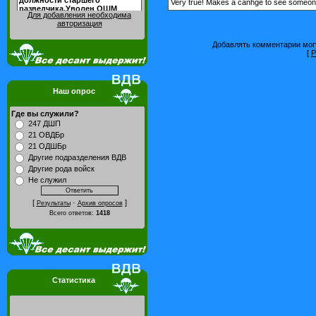
Very true! Makes a canhge to see someone sp
Для добавления необходима
авторизация
Добавлять комментарии могу
[
Р
Наш опрос
Где вы служили?
247 ДШП
21 ОВДБр
21 ОДШБр
Другие подразделения ВДВ
Другие рода войск
Не служил
[
·
]
Результаты
Архив опросов
Всего ответов:
1418
Статистика