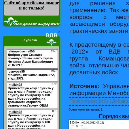
для решения за
Сайт об армейском юморе
и не только
!
применению. Так ж
вопросы с мест
касающиеся оборуд
практических заняти
>
Курилка
К предстоящему в с
-2012» от ВДВ пр
группа Командов
войск, отдельные ч
десантных войск.
Источник:
Управлен
информации Минобо
Просмотров
: 1461 |
Добави
Всего комментариев
:
1
Порядок вы
1
Dilly
(09.09.2012 07:22)
0