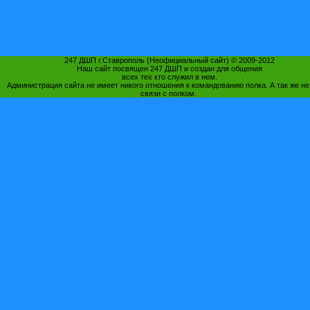
247 ДШП г.Ставрополь (Неофициальный сайт) © 2009-2012
Наш сайт посвящен 247 ДШП и создан для общения
всех тех кто служил в нем.
Администрация сайта не имеет никого отношения к командованию полка. А так же не
связи с полком.