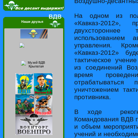
Воздушно-десантных
На одном из по
«Кавказ-2012», п
Наши друзья
двухстороннее 
использованием а
управления. Кром
«Кавказ-2012» буд
тактическое учени
из соединений Воз
время проведе
отрабатываться 
уничтожением такт
противника.
В ходе рекогн
Командования ВДВ п
и объем мероприят
учений и необходимо