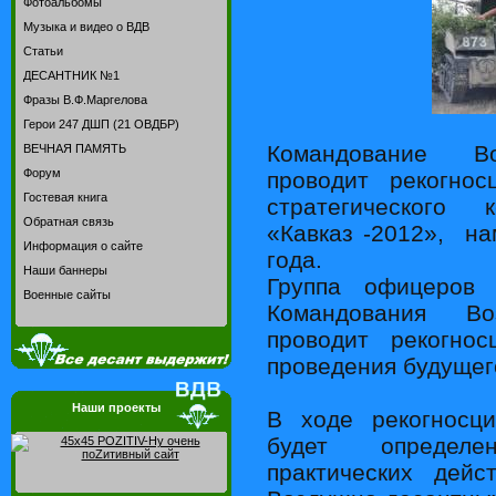
Фотоальбомы
Музыка и видео о ВДВ
Статьи
ДЕСАНТНИК №1
Фразы В.Ф.Маргелова
Герои 247 ДШП (21 ОВДБР)
Командование Во
ВЕЧНАЯ ПАМЯТЬ
Форум
проводит рекогнос
Гостевая книга
стратегического 
Обратная связь
«Кавказ -2012», на
Информация о сайте
года.
Наши баннеры
Группа офицеров 
Военные сайты
Командования Во
проводит рекогнос
проведения будущег
Наши проекты
В ходе рекогносц
будет определ
практических дейс