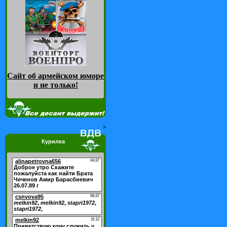
Сайт об армейском юморе
и не только
!
>
Курилка