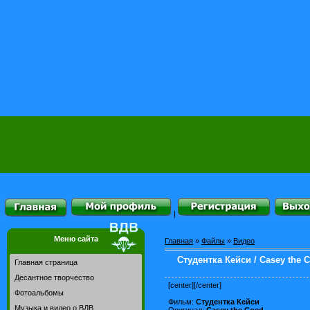
|
Меню сайта
Главная
»
Файлы
»
Видео
Студентка Кейси / Casey the C
Главная страница
Десантное творчество
[center]
[/center]
Фотоальбомы
Фильм:
Студентка Кейси
Музыка и видео о ВДВ
Оригинал:
Casey the Coed