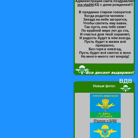
Администрация сайта поздравляет
sta-vladik
(43)
с днем рождения!!!
В предании старом говорится:
Когда родится человек -
Звезда на небе загорится,
Чтобы светить ему навек.
Так пусть она тебе сияет
По крайней мере лет до ста,
И счастье дом твой охраняет,
И радость будет в нём всегда.
Пусть будет в жизни всё
прекрасно,
Без горя и невзгод,
Пусть будет всё светло и ясно
На много-много лет вперёд!
Новые фото:
[
Разное о ВДВ
]