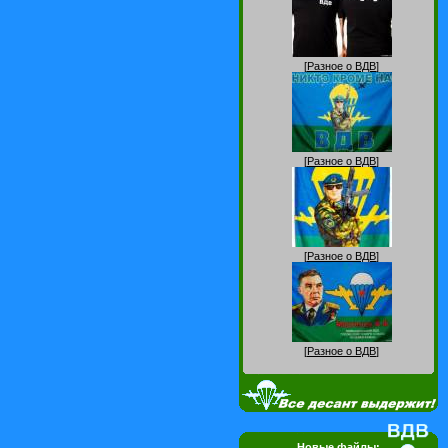
[
Разное о ВДВ
]
[
Разное о ВДВ
]
[
Разное о ВДВ
]
[
Разное о ВДВ
]
Новые файлы: