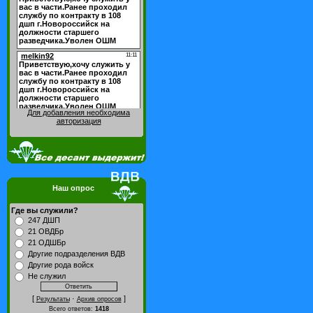
Для добавления необходима
авторизация
Наш опрос
Где вы служили?
247 ДШП
21 ОВДБр
21 ОДШБр
Другие подразделения ВДВ
Другие рода войск
Не служил
[
·
]
Результаты
Архив опросов
Всего ответов:
1418