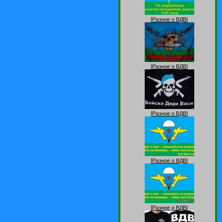
[
Разное о ВДВ
]
[
Разное о ВДВ
]
[
Разное о ВДВ
]
[
Разное о ВДВ
]
[
Разное о ВДВ
]