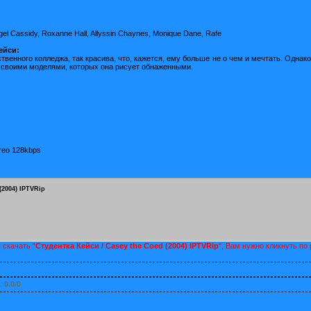
gel Cassidy, Roxanne Hall, Allyssin Chaynes, Monique Dane, Rafe
ейси:
твенного колледжа, так красива, что, кажется, ему больше не о чем и мечтать. Однак
 своими моделями, которых она рисует обнаженными.
reo 128kbps
(2004) IPTVRip
 скачать "
Студентка Кейси / Casey the Coed (2004) IPTVRip
", Вам нужно кликнуть п
:
0.0
/
0