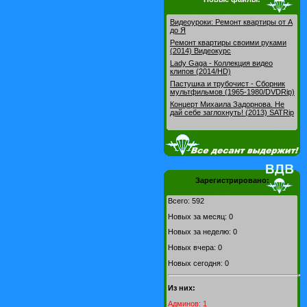
Видеоуроки: Pемонт квартиры от А
до Я
Ремонт квартиры своими руками
(2014) Видеокурс
Lady Gaga - Коллекция видео
клипов (2014/HD)
Пастушка и трубочист - Сборник
мультфильмов (1965-1980/DVDRip)
Концерт Михаила Задорнова. Не
дай себе заглохнуть! (2013) SATRip
Зарегистрировано:
Всего: 592
Новых за месяц: 0
Новых за неделю: 0
Новых вчера: 0
Новых сегодня: 0
Из них:
Админов: 1