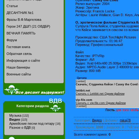
Релиз выпущен: 2004
Статьи
Жанр: Эротика
Режиссёр: Francis Locke
ДЕСАНТНИК №1
Актёры: Laurie Wallace, Gian D. Keys, An
Фразы В.Ф.Маргелова
О, эротическом фильме Студентка К
Супруга Пола Кейси, студентка художес
Герои 247 ДШП (21 ОВДБР)
что Кейси занимается сексом со всеми
ВЕЧНАЯ ПАМЯТЬ
Производство: США Torchlight Pictures
Форум
Продолжительность: 01:06:47
Перевод: Профессиональный
Гостевая книга
Файл
Обратная связь
Качество: IPTVRip
Формат: AVI
Информация о сайте
Видео: Xvid 640x480 25.00fps 1539kbps
Аудио: MPEG Audio Layer 3 48000Hz ste
Наши баннеры
Размер: 800 MB
Военные сайты
Цитата
[center]
Скачать; Студентка Кейси / Casey the Coed 
letitbit.net
Скачать с Letitbit.net Одним файлом
vip-file.com
Скачать с vip-file.com Одним файлом
Категории раздела
[/center]
Гость
для того чтобы
Музыка
[132]
Видео
Категория
:
Видео
|
Добавил
:
miraj78
[115]
Армейские песни под гитару
[16]
Просмотров
:
1900
|
Загрузок
:
0
|
Рейтинг
Разное о ВДВ
[0]
Всего комментариев
:
0