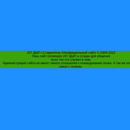
247 ДШП г.Ставрополь (Неофициальный сайт) © 2009-2012
Наш сайт посвящен 247 ДШП и создан для общения
всех тех кто служил в нем.
Администрация сайта не имеет никого отношения к командованию полка. А так же не
связи с полком.