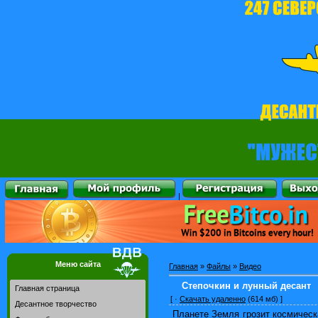
|
Меню сайта
Главная
»
Файлы
»
Видео
Степочкин и лунный десант
Главная страница
[ ·
Скачать удаленно
(614 мб) ]
Десантное творчество
Планете Земля грозит космическ