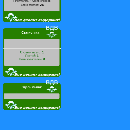
[
·
]
Результаты
Архив опросов
Всего ответов:
207
Статистика
Онлайн всего:
1
Гостей:
1
Пользователей:
0
Здесь были: