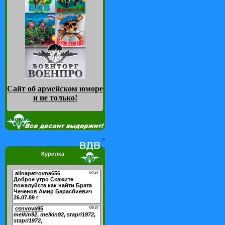
Сайт об армейском юморе
и не только
!
>
Курилка