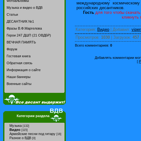
Фотоальбомы
международному космическому 
российских десантников.
Музыка и видео о ВДВ
Гость
для того чтобы скачать
Статьи
кликнуть
ДЕСАНТНИК №1
Фразы В.Ф.Маргелова
Категория
:
Видео
|
Добавил
:
viper
Герои 247 ДШП (21 ОВДБР)
Просмотров
:
1030
|
Загрузок
:
457
ВЕЧНАЯ ПАМЯТЬ
Всего комментариев
:
0
Форум
Гостевая книга
Добавлять комментарии могу
[
Р
Обратная связь
Информация о сайте
Наши баннеры
Военные сайты
Категории раздела
Музыка
[132]
Видео
[115]
Армейские песни под гитару
[16]
Разное о ВДВ
[0]