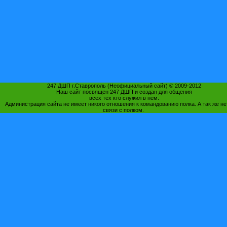
247 ДШП г.Ставрополь (Неофициальный сайт) © 2009-2012
Наш сайт посвящен 247 ДШП и создан для общения
всех тех кто служил в нем.
Администрация сайта не имеет никого отношения к командованию полка. А так же не
связи с полком.