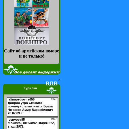
Сайт об армейском юморе
и не только
!
>
Курилка