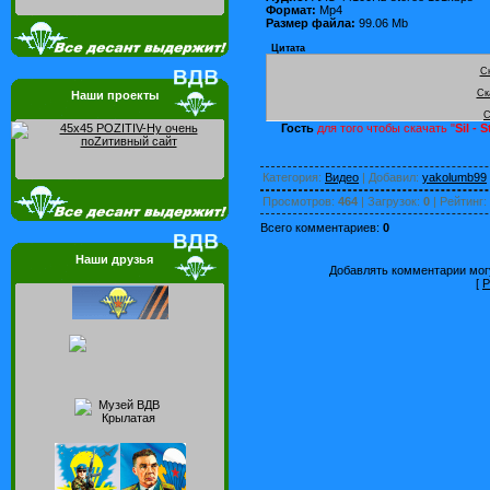
Формат:
Mp4
Размер файла:
99.06 Mb
Цитата
С
Ск
Наши проекты
С
Гость
для того чтобы скачать "
Sil - 
Категория
:
Видео
|
Добавил
:
yakolumb99
Просмотров
:
464
|
Загрузок
:
0
|
Рейтинг
:
Всего комментариев
:
0
Наши друзья
Добавлять комментарии могу
[
Р