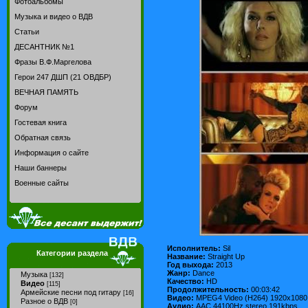
Фотоальбомы
Музыка и видео о ВДВ
Статьи
ДЕСАНТНИК №1
Фразы В.Ф.Маргелова
Герои 247 ДШП (21 ОВДБР)
ВЕЧНАЯ ПАМЯТЬ
Форум
Гостевая книга
Обратная связь
Информация о сайте
Наши баннеры
Военные сайты
Исполнитель:
Sil
Категории раздела
Название:
Straight Up
Год выхода:
2013
Жанр:
Dance
Музыка
[132]
Качество:
HD
Видео
[115]
Продолжительность:
00:03:42
Армейские песни под гитару
[16]
Видео:
MPEG4 Video (H264) 1920x1080 
Разное о ВДВ
[0]
Аудио:
AAC 44100Hz stereo 191kbps