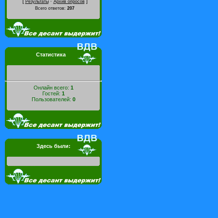
[
·
]
Результаты
Архив опросов
Всего ответов:
207
Статистика
Онлайн всего:
1
Гостей:
1
Пользователей:
0
Здесь были: