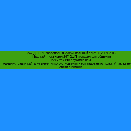
247 ДШП г.Ставрополь (Неофициальный сайт) © 2009-2012
Наш сайт посвящен 247 ДШП и создан для общения
всех тех кто служил в нем.
Администрация сайта не имеет никого отношения к командованию полка. А так же не
связи с полком.