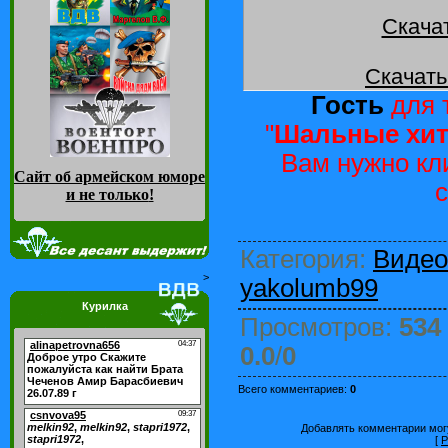
Скача
Скачать
Гость
для 
"
Шальные хиты
Вам нужно кл
Сайт об армейском юморе
и не только
!
Категория
:
Видео
>
yakolumb99
Курилка
Просмотров
:
534
0.0
/
0
Всего комментариев
:
0
Добавлять комментарии могу
[
Р