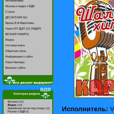
Фотоальбомы
Музыка и видео о ВДВ
Статьи
ДЕСАНТНИК №1
Фразы В.Ф.Маргелова
Герои 247 ДШП (21 ОВДБР)
ВЕЧНАЯ ПАМЯТЬ
Форум
Гостевая книга
Обратная связь
Информация о сайте
Наши баннеры
Военные сайты
Категории раздела
Музыка
[132]
Видео
[115]
Исполнитель:
V
Армейские песни под гитару
[16]
Разное о ВДВ
[0]