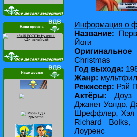
Информация о 
Наши проекты
Название:
Перв
Йоги
Оригинальное 
Christmas
Год выхода:
19
Наши друзья
Жанр:
мультфил
Режиссер:
Рэй П
Актёры:
Доуз Б
Джанет Уолдо, 
Шреффлер, Хэл 
Richard Bolks,
Лоуренс