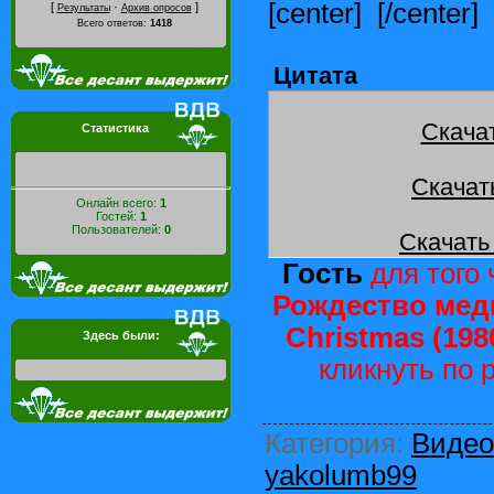
[center]
[/center]
[
·
]
Результаты
Архив опросов
Всего ответов:
1418
Цитата
Скача
Статистика
Скачат
Онлайн всего:
1
Гостей:
1
Пользователей:
0
Скачать
Гость
для того 
Рождество медве
Christmas (19
Здесь были:
кликнуть по
Категория
:
Видео
yakolumb99