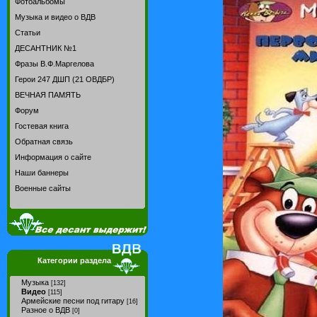
Фотоальбомы
Музыка и видео о ВДВ
Статьи
ДЕСАНТНИК №1
Фразы В.Ф.Маргелова
Герои 247 ДШП (21 ОВДБР)
ВЕЧНАЯ ПАМЯТЬ
Форум
Гостевая книга
Обратная связь
Информация о сайте
Наши баннеры
Военные сайты
Категории раздела
Музыка
[132]
Видео
[115]
Армейские песни под гитару
[16]
Разное о ВДВ
[0]