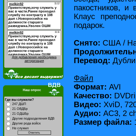
пакостников, и 
Клаус преподно
подарок.
Снято:
США / Ha
Продолжительн
Для добавления необходима
Перевод:
Дубли
авторизация
Файл
Формат:
AVI
Наш опрос
Качество:
DVDri
Где вы служили?
Видео:
XviD, 720
247 ДШП
21 ОВДБр
Аудио:
AC3, 2 ch
21 ОДШБр
Другие подразделения ВДВ
Размер файла:
Другие рода войск
Не служил