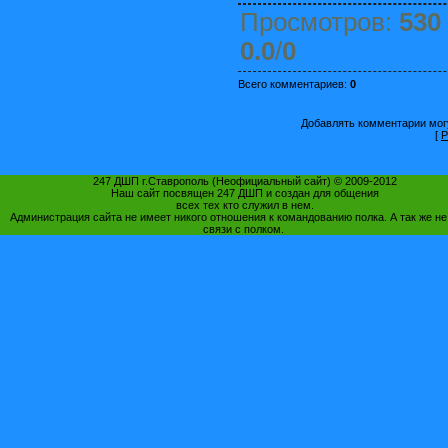
Просмотров
:
530
0.0
/
0
Всего комментариев
:
0
Добавлять комментарии могу
[
Р
247 ДШП г.Ставрополь (Неофициальный сайт) © 2009-2012
Наш сайт посвящен 247 ДШП и создан для общения
всех тех кто служил в нем.
Администрация сайта не имеет никого отношения к командованию полка. А так же не
связи с полком.