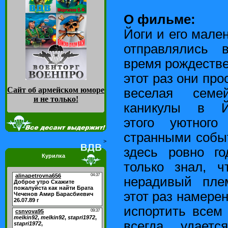
О фильме:
Йоги и его мале
отправлялись
время рождестве
этот раз они пр
Сайт об армейском юморе
веселая семе
и не только
!
каникулы в Йел
этого уютного
странными собы
>
здесь ровно г
Курилка
только знал, ч
нерадивый пле
этот раз намерен
испортить всем 
всегда, удаетс