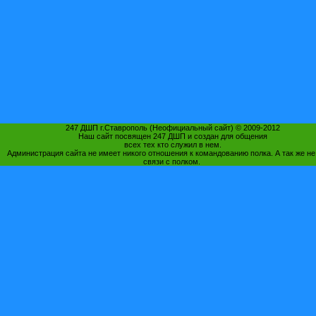
247 ДШП г.Ставрополь (Неофициальный сайт) © 2009-2012
Наш сайт посвящен 247 ДШП и создан для общения
всех тех кто служил в нем.
Администрация сайта не имеет никого отношения к командованию полка. А так же не
связи с полком.