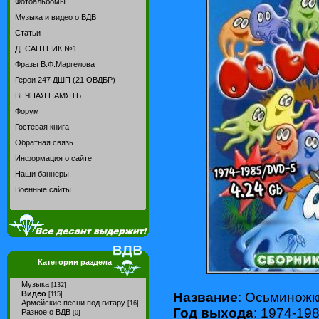
Фотоальбомы
Музыка и видео о ВДВ
Статьи
ДЕСАНТНИК №1
Фразы В.Ф.Маргелова
Герои 247 ДШП (21 ОВДБР)
ВЕЧНАЯ ПАМЯТЬ
Форум
Гостевая книга
Обратная связь
Информация о сайте
Наши баннеры
Военные сайты
Категории раздела
Музыка
[132]
Видео
Название
: Осьминожк
[115]
Армейские песни под гитару
[16]
Год выхода
: 1974-19
Разное о ВДВ
[0]