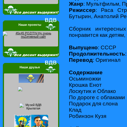
Жанр
: Мультфильм, 
Режиссер
: Раса Ст
Бутырин, Анатолий Ре
Наши проекты
Сборник интересных
понравится как детям,
Выпущено
: СССР
Продолжительность
Перевод
: Оригинал
Наши друзья
Содержание
Осьминожки
Крошка Енот
Лоскутик и Облако
По дороге с облаками
Подарок для слона
Клад
Робинзон Кузя