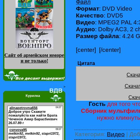
Файл
Формат
: DVD Video
Качество
: DVD5
Видео
: MPEG2 PAL 4:
Аудио
: Dolby AC3, 2 c
Размер файла
: 4.24 
[center]
[/center]
Сайт об армейском юморе
и не только
!
Цитата
Скача
Скача
>
Курилка
Скач
Гость
для того чт
Сборник мультфиль
нужно кликнут
Категория
:
Видео
|
Доб