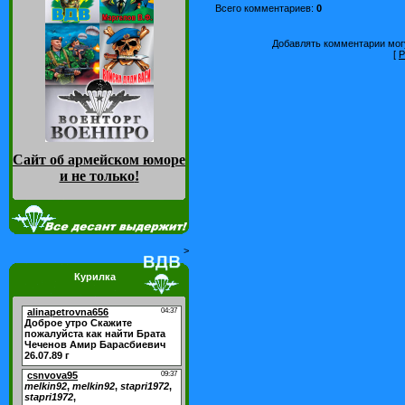
Всего комментариев
:
0
Добавлять комментарии могу
[
Р
Сайт об армейском юморе
и не только
!
>
Курилка