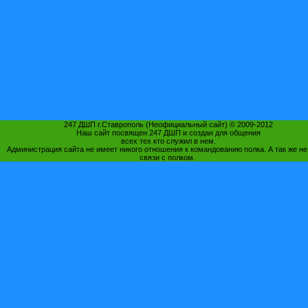
247 ДШП г.Ставрополь (Неофициальный сайт) © 2009-2012
Наш сайт посвящен 247 ДШП и создан для общения
всех тех кто служил в нем.
Администрация сайта не имеет никого отношения к командованию полка. А так же не
связи с полком.