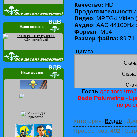
Качество:
HD
Продолжительность:
Видео:
MPEG4 Video (
Аудио:
AAC 44100Hz s
Наши проекты
Формат:
Mp4
Размер файла:
89.71
Цитата
Скача
Наши друзья
Скача
Скач
Гость
для того чтоб
Dado Polumetna - Lje
по рек
Категория
:
Видео
|
Доб
Просмотров
:
492
|
Загр