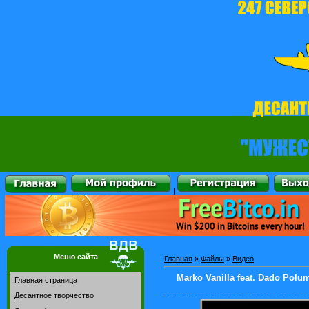
|
Меню сайта
Главная
»
Файлы
»
Видео
Marko Vanilla feat. Dado Polum
Главная страница
Десантное творчество