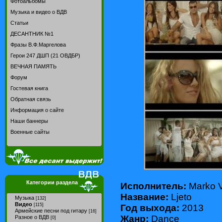
Фотоальбомы
Музыка и видео о ВДВ
Статьи
ДЕСАНТНИК №1
Фразы В.Ф.Маргелова
Герои 247 ДШП (21 ОВДБР)
ВЕЧНАЯ ПАМЯТЬ
Форум
Гостевая книга
Обратная связь
Информация о сайте
Наши баннеры
Военные сайты
Категории раздела
Исполнитель:
Marko V
Название:
Ljeto
Музыка
[132]
Видео
[115]
Год выхода:
2013
Армейские песни под гитару
[16]
Жанр:
Dance
Разное о ВДВ
[0]