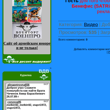
Гость
для того чтоб
Бенефис (SATRi
рекла
Категория
:
Видео
|
Доб
Просмотров
:
535
|
Загр
Всего комментариев
:
0
Сайт об армейском юморе
и не только
!
Добавлять комментарии могу
[
Р
>
Курилка