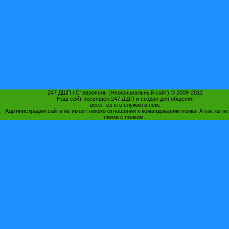
247 ДШП г.Ставрополь (Неофициальный сайт) © 2009-2012
Наш сайт посвящен 247 ДШП и создан для общения
всех тех кто служил в нем.
Администрация сайта не имеет никого отношения к командованию полка. А так же не
связи с полком.