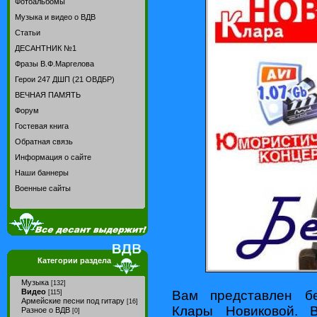
Фотоальбомы
Музыка и видео о ВДВ
Статьи
ДЕСАНТНИК №1
Фразы В.Ф.Маргелова
Герои 247 ДШП (21 ОВДБР)
ВЕЧНАЯ ПАМЯТЬ
Форум
Гостевая книга
Обратная связь
Информация о сайте
Наши баннеры
Военные сайты
Категории раздела
Музыка
[132]
Видео
Вам представлен б
[115]
Армейские песни под гитару
[16]
Клары Новиковой. 
Разное о ВДВ
[0]