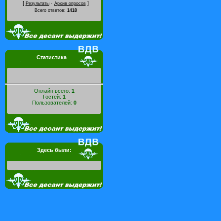
[
·
]
Результаты
Архив опросов
Всего ответов:
1418
Статистика
Онлайн всего:
1
Гостей:
1
Пользователей:
0
Здесь были: