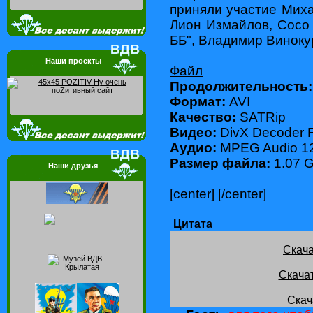
приняли участие Мих
Лион Измайлов, Сосо
ББ", Владимир Винокур
Наши проекты
Файл
Продолжительность
Формат:
AVI
Качество:
SATRip
Видео:
DivX Decoder F
Аудио:
MPEG Audio 12
Размер файла:
1.07 
Наши друзья
[center]
[/center]
Цитата
Скача
Скача
Скач