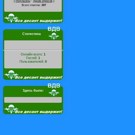
[
·
]
Результаты
Архив опросов
Всего ответов:
207
Статистика
Онлайн всего:
1
Гостей:
1
Пользователей:
0
Здесь были: