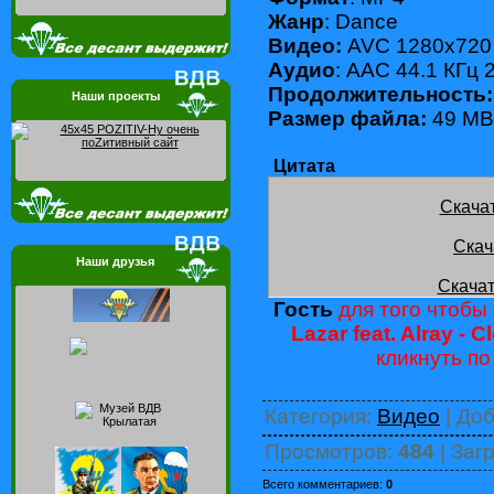
Жанр
: Dance
Видео:
AVC 1280x720 
Аудио
: AAC 44.1 КГц 
Продолжительность:
Наши проекты
Размер файла:
49 MB
Цитата
Скача
Скач
Наши друзья
Скачат
Гость
для того чтобы 
Lazar feat. Alray - 
кликнуть п
Категория
:
Видео
|
Доб
Просмотров
:
484
|
Загр
Всего комментариев
:
0