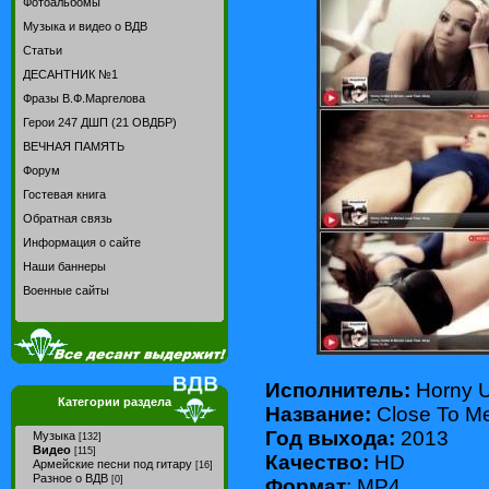
Фотоальбомы
Музыка и видео о ВДВ
Статьи
ДЕСАНТНИК №1
Фразы В.Ф.Маргелова
Герои 247 ДШП (21 ОВДБР)
ВЕЧНАЯ ПАМЯТЬ
Форум
Гостевая книга
Обратная связь
Информация о сайте
Наши баннеры
Военные сайты
Исполнитель:
Horny U
Категории раздела
Название:
Close To M
Год выхода:
2013
Музыка
[132]
Видео
[115]
Качество:
HD
Армейские песни под гитару
[16]
Разное о ВДВ
[0]
Формат
: MP4