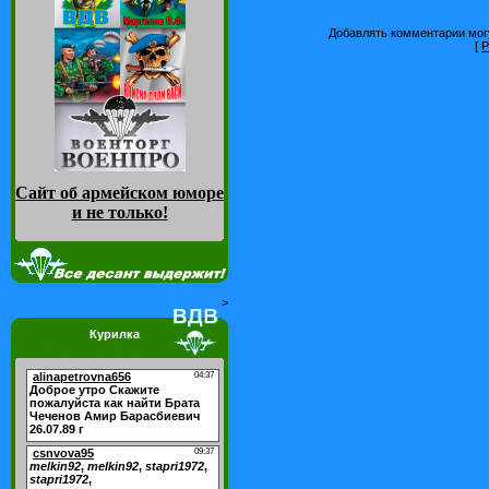
Добавлять комментарии могу
[
Р
Сайт об армейском юморе
и не только
!
>
Курилка