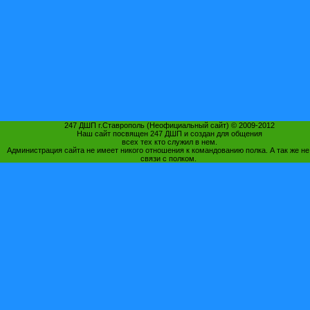
247 ДШП г.Ставрополь (Неофициальный сайт) © 2009-2012
Наш сайт посвящен 247 ДШП и создан для общения
всех тех кто служил в нем.
Администрация сайта не имеет никого отношения к командованию полка. А так же не
связи с полком.