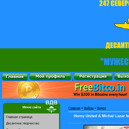
|
Меню сайта
Главная
»
Файлы
»
Видео
Horny United & Michal Lazar fea
Главная страница
Десантное творчество