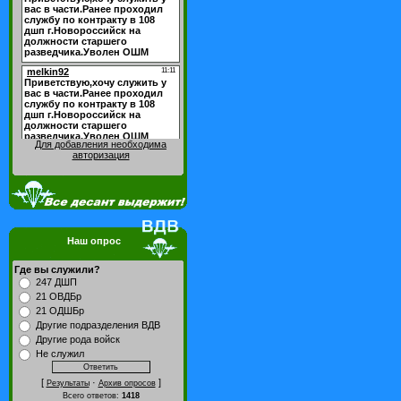
Для добавления необходима
авторизация
Наш опрос
Где вы служили?
247 ДШП
21 ОВДБр
21 ОДШБр
Другие подразделения ВДВ
Другие рода войск
Не служил
[
·
]
Результаты
Архив опросов
Всего ответов:
1418