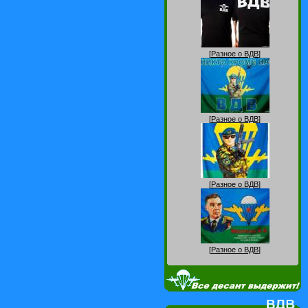
[
Разное о ВДВ
]
[
Разное о ВДВ
]
[
Разное о ВДВ
]
[
Разное о ВДВ
]