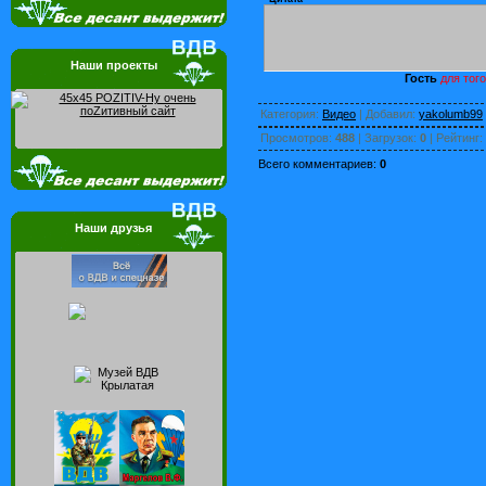
Наши проекты
Гость
для того
Категория
:
Видео
|
Добавил
:
yakolumb99
Просмотров
:
488
|
Загрузок
:
0
|
Рейтинг
:
Всего комментариев
:
0
Наши друзья