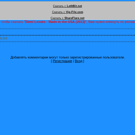
Скачать с
LetItBit.net
Скачать с
Vip-File.com
Скачать с
ShareFlare.net
 чтобы скачать "
Demi Lovato - Made in the USA (2013)
", Вам нужно кликнуть по рекл
0.0
/
0
Добавлять комментарии могут только зарегистрированные пользователи.
[
Регистрация
|
Вход
]