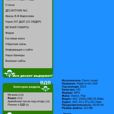
Статьи
ДЕСАНТНИК №1
Фразы В.Ф.Маргелова
Герои 247 ДШП (21 ОВДБР)
ВЕЧНАЯ ПАМЯТЬ
Форум
Гостевая книга
Обратная связь
Информация о сайте
Наши баннеры
Военные сайты
Исполнитель:
Demi Lovato
Название:
Made in the USA
Год выхода:
2013
Категории раздела
Качество:
HD
Формат
: MP4
Музыка
[132]
Жанр
: Dance, Pop
Видео
[115]
Видео:
AVC 1920x1080 25.00fps
Армейские песни под гитару
Аудио
: AAC 44.1 КГц 201 kbps
[16]
Разное о ВДВ
Продолжительность:
00:04:44
[0]
Размер файла:
110 MB
Цитата