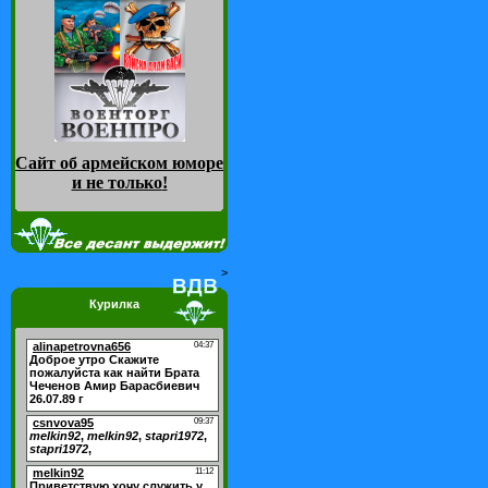
Сайт об армейском юморе
и не только
!
>
Курилка