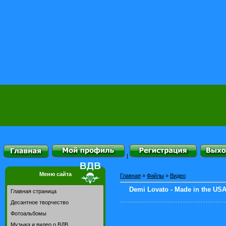
|
Меню сайта
Главная
»
Файлы
»
Видео
Demi Lovato - Made in the USA
Главная страница
Десантное творчество
Фотоальбомы
Музыка и видео о ВДВ