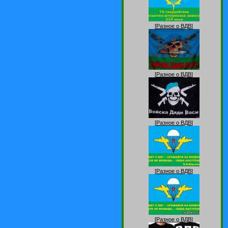
[
Разное о ВДВ
]
[
Разное о ВДВ
]
[
Разное о ВДВ
]
[
Разное о ВДВ
]
[
Разное о ВДВ
]