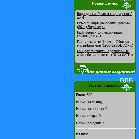
Новые файлы:
Видеоуроки: Pемонт квартиры от А
до Я
Ремонт квартиры своими руками
(2014) Видеокурс
Lady Gaga - Коллекция видео
клипов (2014/HD)
Пастушка и трубочист - Сборник
мультфильмов (1965-1980/DVDRip)
Концерт Михаила Задорнова. Не
дай себе заглохнуть! (2013) SATRip
Зарегистрировано:
Всего: 592
Новых за месяц: 0
Новых за неделю: 0
Новых вчера: 0
Новых сегодня: 0
Из них: