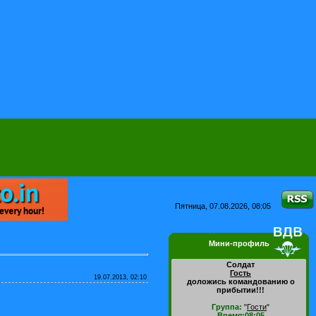
Пятница, 07.08.2026, 08:05
Мини-профиль
Солдат
Гость
19.07.2013, 02:10
доложись командованию о
прибытии!!!
Группа:
"
Гости
"
Время:08:05