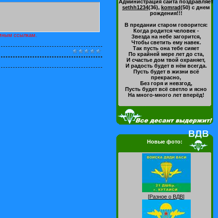
Администрация сайта поздравляет
sethh1234
(36)
,
komrad
(50)
с днем
рождения!!!
В предании старом говорится:
Когда родится человек -
амным ссылкам.
Звезда на небе загорится,
Чтобы светить ему навек.
Так пусть она тебе сияет
По крайней мере лет до ста,
И счастье дом твой охраняет,
И радость будет в нём всегда.
Пусть будет в жизни всё
прекрасно,
Без горя и невзгод,
Пусть будет всё светло и ясно
На много-много лет вперёд!
Новые фото:
[
Разное о ВДВ
]