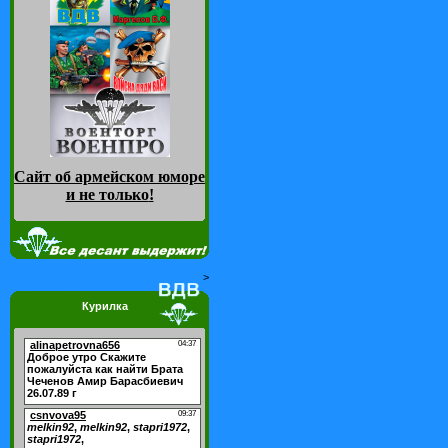
Сайт об армейском юморе
и не только
!
>
Курилка