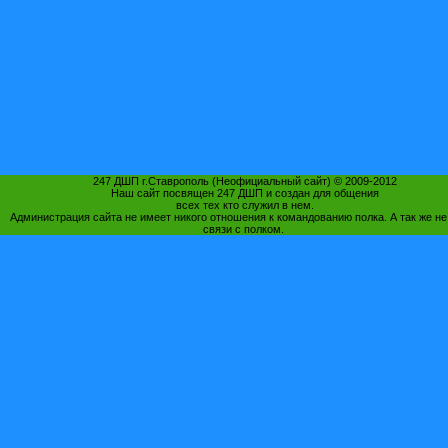
247 ДШП г.Ставрополь (Неофициальный сайт) © 2009-2012
Наш сайт посвящен 247 ДШП и создан для общения
всех тех кто служил в нем.
Администрация сайта не имеет никого отношения к командованию полка. А так же не
связи с полком.