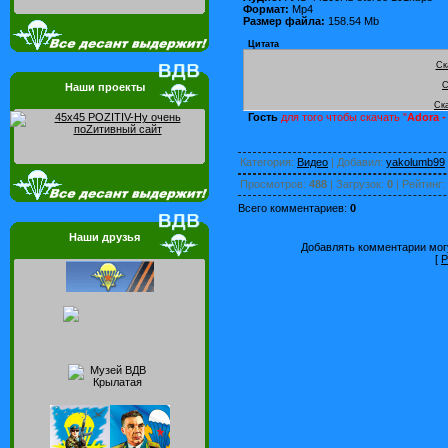
Формат:
Mp4
Размер файла:
158.54 Mb
Цитата
Ск
С
Наши проекты
Ск
Гость
для того чтобы скачать "
Adora -
Категория
:
Видео
|
Добавил
:
yakolumb99
Просмотров
:
488
|
Загрузок
:
0
|
Рейтинг
:
Всего комментариев
:
0
Наши друзья
Добавлять комментарии могу
[
Р