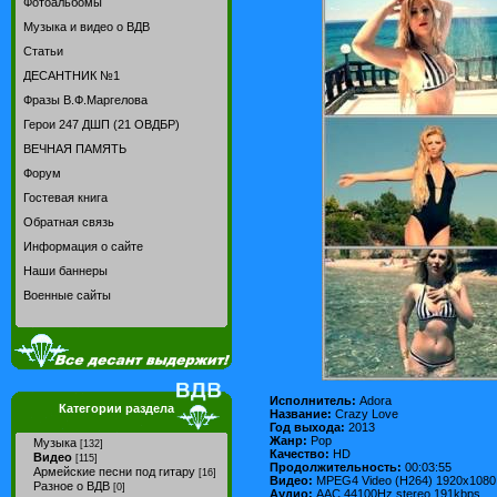
Фотоальбомы
Музыка и видео о ВДВ
Статьи
ДЕСАНТНИК №1
Фразы В.Ф.Маргелова
Герои 247 ДШП (21 ОВДБР)
ВЕЧНАЯ ПАМЯТЬ
Форум
Гостевая книга
Обратная связь
Информация о сайте
Наши баннеры
Военные сайты
Исполнитель:
Adora
Категории раздела
Название:
Crazy Love
Год выхода:
2013
Жанр:
Pop
Музыка
[132]
Качество:
HD
Видео
[115]
Продолжительность:
00:03:55
Армейские песни под гитару
[16]
Видео:
MPEG4 Video (H264) 1920x1080
Разное о ВДВ
[0]
Аудио:
AAC 44100Hz stereo 191kbps