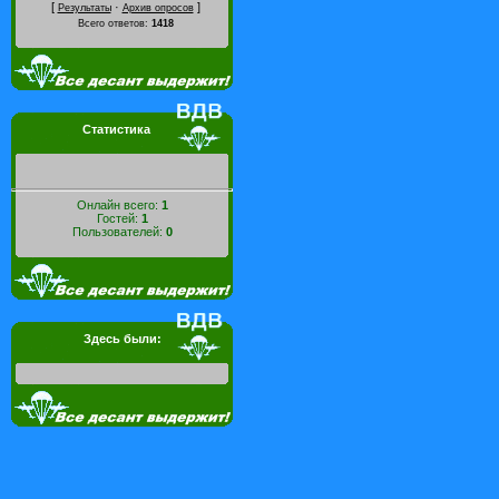
[
·
]
Результаты
Архив опросов
Всего ответов:
1418
Статистика
Онлайн всего:
1
Гостей:
1
Пользователей:
0
Здесь были: