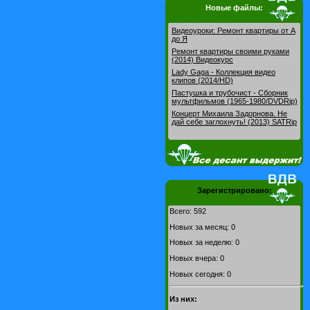
Новые файлы:
Видеоуроки: Pемонт квартиры от А
до Я
Ремонт квартиры своими руками
(2014) Видеокурс
Lady Gaga - Коллекция видео
клипов (2014/HD)
Пастушка и трубочист - Сборник
мультфильмов (1965-1980/DVDRip)
Концерт Михаила Задорнова. Не
дай себе заглохнуть! (2013) SATRip
Зарегистрировано:
Всего: 592
Новых за месяц: 0
Новых за неделю: 0
Новых вчера: 0
Новых сегодня: 0
Из них: