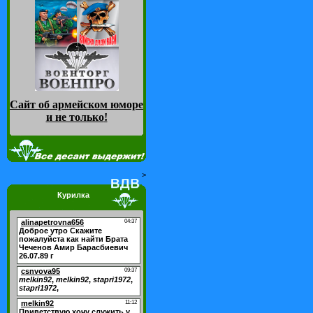
Сайт об армейском юморе
и не только
!
>
Курилка