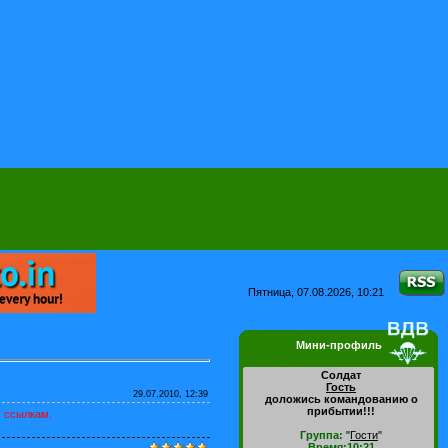
Пятница, 07.08.2026, 10:21
Мини-профиль
Солдат
Гость
29.07.2010, 12:39
доложись командованию о
прибытии!!!
м ссылкам.
Группа:
"
Гости
"
Время:10:21