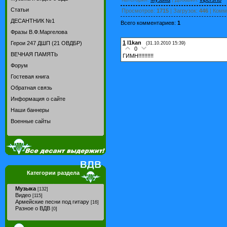
Статьи
Просмотров
:
1715
|
Загрузок
:
446
|
Комм
ДЕСАНТНИК №1
Всего комментариев
:
1
Фразы В.Ф.Маргелова
1
l1kan
Герои 247 ДШП (21 ОВДБР)
(31.10.2010 15:39)
0
ВЕЧНАЯ ПАМЯТЬ
ГИМН!!!!!!!!!!
Форум
Гостевая книга
Обратная связь
Информация о сайте
Наши баннеры
Военные сайты
Категории раздела
Музыка
[132]
Видео
[115]
Армейские песни под гитару
[16]
Разное о ВДВ
[0]