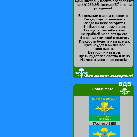
Администрация сайта поздравляет
sethh1234
(36)
,
komrad
(50)
с днем
рождения!!!
В предании старом говорится:
Когда родится человек -
Звезда на небе загорится,
Чтобы светить ему навек.
Так пусть она тебе сияет
По крайней мере лет до ста,
И счастье дом твой охраняет,
И радость будет в нём всегда.
Пусть будет в жизни всё
прекрасно,
Без горя и невзгод,
Пусть будет всё светло и ясно
На много-много лет вперёд!
Новые фото:
[
Разное о ВДВ
]