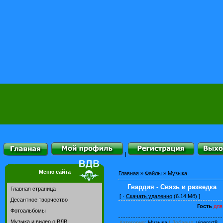
|
Меню сайта
Главная
»
Файлы
»
Музыка
Гвардия - Связь и разведка
Главная страница
[ ·
Скачать удаленно
(6.14 Мб) ]
Десантное творчество
Гость
для 
Фотоальбомы
Музыка и видео о ВДВ
Категория
:
Музыка
|
Добавил
:
vipersrt8