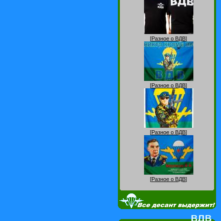
[
Разное о ВДВ
]
[
Разное о ВДВ
]
[
Разное о ВДВ
]
[
Разное о ВДВ
]