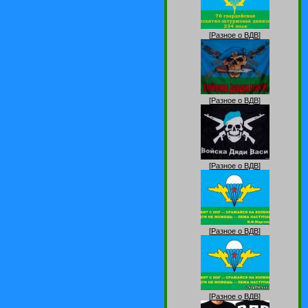
[
Разное о ВДВ
]
[
Разное о ВДВ
]
[
Разное о ВДВ
]
[
Разное о ВДВ
]
[
Разное о ВДВ
]