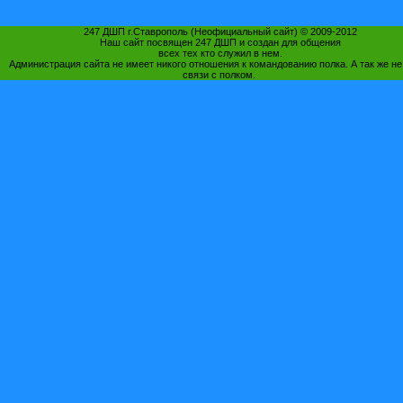
247 ДШП г.Ставрополь (Неофициальный сайт) © 2009-2012
Наш сайт посвящен 247 ДШП и создан для общения
всех тех кто служил в нем.
Администрация сайта не имеет никого отношения к командованию полка. А так же не
связи с полком.