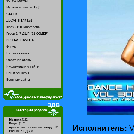
Фотоальбомы
Музыка и видео о ВДВ
Статьи
ДЕСАНТНИК №1
Фразы В.Ф.Маргелова
Герои 247 ДШП (21 ОВДБР)
ВЕЧНАЯ ПАМЯТЬ
Форум
Гостевая книга
Обратная связь
Информация о сайте
Наши баннеры
Военные сайты
Категории раздела
Музыка
[132]
Видео
[115]
Исполнитель:
V
Армейские песни под гитару
[16]
Разное о ВДВ
[0]