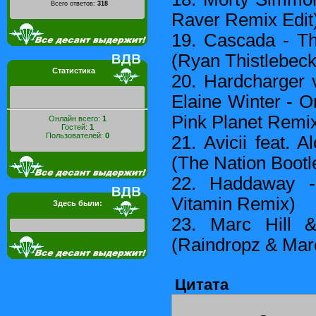
Всего ответов:
318
Raver Remix Edit
19. Cascada - T
(Ryan Thistlebec
Статистика
20. Hardcharger v
Elaine Winter - O
Pink Planet Remi
Онлайн всего:
1
Гостей:
1
Пользователей:
0
21. Avicii feat.
(The Nation Boot
22. Haddaway -
Vitamin Remix)
Здесь были:
23. Marc Hill 
(Raindropz & Marc
Цитата