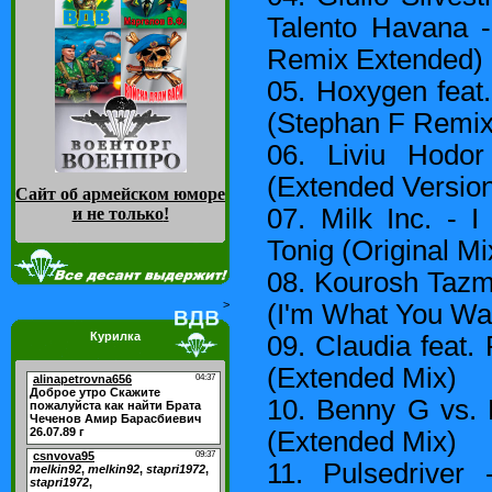
Talento Havana -
Remix Extended)
05. Hoxygen feat
(Stephan F Remix
06. Liviu Hodo
(Extended Versio
Сайт об армейском юморе
07. Milk Inc. - 
и не только
!
Tonig (Original Mi
08. Kourosh Tazmi
>
(I'm What You Wa
Курилка
09. Claudia feat.
(Extended Mix)
10. Benny G vs.
(Extended Mix)
11. Pulsedriver