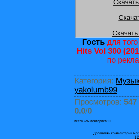
Скачать
Скача
Скачать
Гость
для того
Hits Vol 300 (201
по рекл
Категория
:
Музы
yakolumb99
Просмотров
:
547
0.0
/
0
Всего комментариев
:
0
Добавлять комментарии могу
[
Р