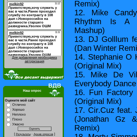
Remix)
12. Mike Candy
Rhythm Is A D
Mashup)
13. DJ Golllum f
(Dan Winter Remi
14. Stephanie O 
Для добавления необходима
авторизация
(Original Mix)
15. Mike De Vil
Everybody Dance 
16. Fun Factory
Наш опрос
(Original Mix)
Оцените мой сайт
Отлично
17. Cir.Cuz feat.
Хорошо
Неплохо
(Jonathan Gz &
Плохо
Ужасно
Remix)
[
·
]
18. Morty Simmons
Результаты
Архив опросов