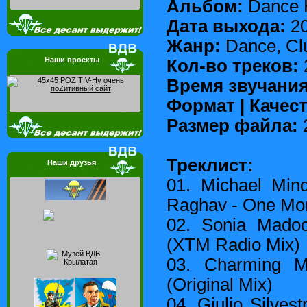
Альбом:
Dance H
Дата выхода:
2
Жанр:
Dance, Cl
Наши проекты
Кол-во треков:
Время звучани
Формат | Качес
Размер файла:
Треклист:
Наши друзья
01. Michael Min
Raghav - One Mor
02. Sonia Mado
(XTM Radio Mix)
03. Charming 
(Original Mix)
04. Giulio Silvest