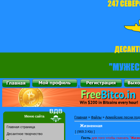
|
Меню сайта
Главная
»
Файлы
»
Армейские песни под
Жизненная
Главная страница
[ (969.3 Kb) ]
Десантное творчество
Гость
для того чтобы скачать "
Жизн