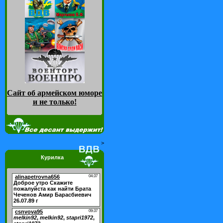
Сайт об армейском юморе
и не только
!
>
Курилка