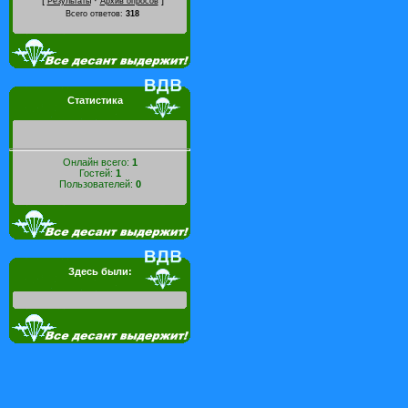
[
·
]
Результаты
Архив опросов
Всего ответов:
318
Статистика
Онлайн всего:
1
Гостей:
1
Пользователей:
0
Здесь были: