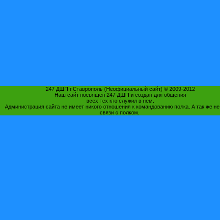
247 ДШП г.Ставрополь (Неофициальный сайт) © 2009-2012
Наш сайт посвящен 247 ДШП и создан для общения
всех тех кто служил в нем.
Администрация сайта не имеет никого отношения к командованию полка. А так же не
связи с полком.