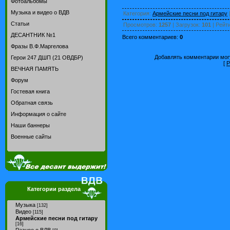
Фотоальбомы
Музыка и видео о ВДВ
Категория
:
Армейские песни под гитару
Статьи
Просмотров
:
1257
|
Загрузок
:
101
|
Рейт
ДЕСАНТНИК №1
Всего комментариев
:
0
Фразы В.Ф.Маргелова
Добавлять комментарии могу
Герои 247 ДШП (21 ОВДБР)
[
Р
ВЕЧНАЯ ПАМЯТЬ
Форум
Гостевая книга
Обратная связь
Информация о сайте
Наши баннеры
Военные сайты
Категории раздела
Музыка
[132]
Видео
[115]
Армейские песни под гитару
[16]