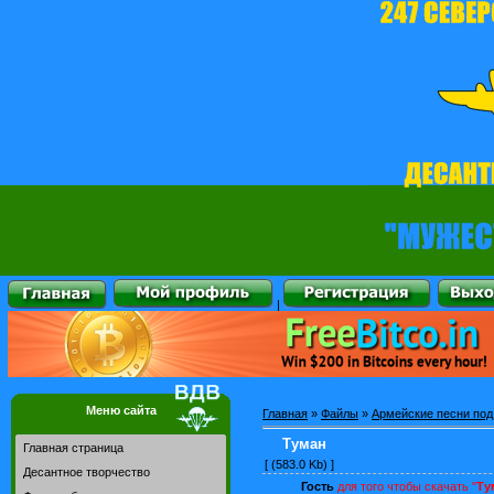
|
Меню сайта
Главная
»
Файлы
»
Армейские песни под
Туман
Главная страница
[ (583.0 Kb) ]
Десантное творчество
Гость
для того чтобы скачать "
Ту