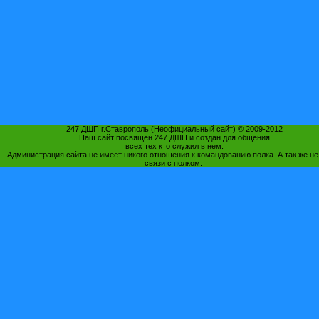
247 ДШП г.Ставрополь (Неофициальный сайт) © 2009-2012
Наш сайт посвящен 247 ДШП и создан для общения
всех тех кто служил в нем.
Администрация сайта не имеет никого отношения к командованию полка. А так же не
связи с полком.