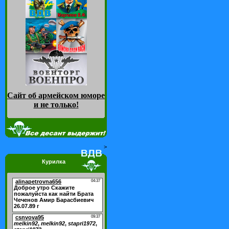
Сайт об армейском юморе
и не только
!
>
Курилка