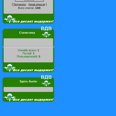
[
·
]
Результаты
Архив опросов
Всего ответов:
1418
Статистика
Онлайн всего:
1
Гостей:
1
Пользователей:
0
Здесь были: