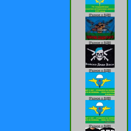
[
Разное о ВДВ
]
[
Разное о ВДВ
]
[
Разное о ВДВ
]
[
Разное о ВДВ
]
[
Разное о ВДВ
]