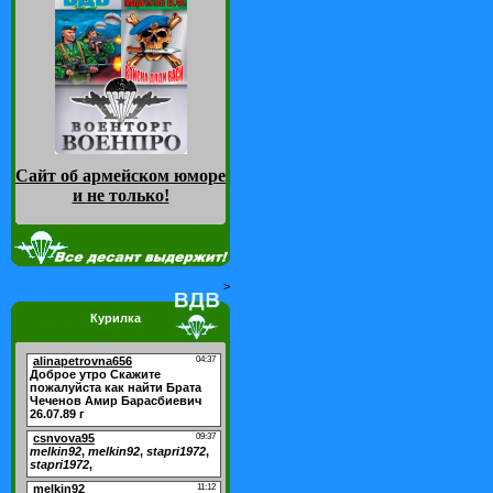
Сайт об армейском юморе
и не только
!
>
Курилка