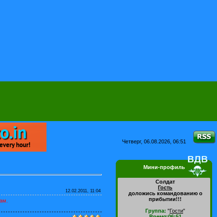
Четверг, 06.08.2026, 06:51
Мини-профиль
Солдат
Гость
12.02.2011, 11:04
доложись командованию о
прибытии!!!
ам.
Группа:
"
Гости
"
Время:06:51