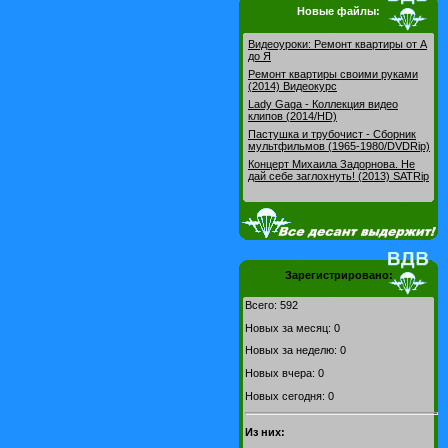
Новые файлы:
Видеоуроки: Pемонт квартиры от А
до Я
Ремонт квартиры своими руками
(2014) Видеокурс
Lady Gaga - Коллекция видео
клипов (2014/HD)
Пастушка и трубочист - Сборник
мультфильмов (1965-1980/DVDRip)
Концерт Михаила Задорнова. Не
дай себе заглохнуть! (2013) SATRip
Зарегистрировано:
Всего: 592
Новых за месяц: 0
Новых за неделю: 0
Новых вчера: 0
Новых сегодня: 0
Из них: