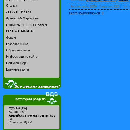
Статьи
Просмотров
:
1624
|
Загрузок
:
226
|
Рейт
ДЕСАНТНИК №1
Всего комментариев
:
0
Фразы В.Ф.Маргелова
Герои 247 ДШП (21 ОВДБР)
ВЕЧНАЯ ПАМЯТЬ
Форум
Гостевая книга
Обратная связь
Информация о сайте
Наши баннеры
Военные сайты
Категории раздела
Музыка
[132]
Видео
[115]
Армейские песни под гитару
[16]
Разное о ВДВ
[0]