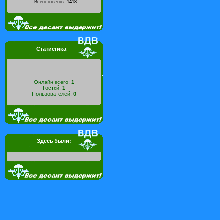
Всего ответов:
1418
Статистика
Онлайн всего:
1
Гостей:
1
Пользователей:
0
Здесь были: