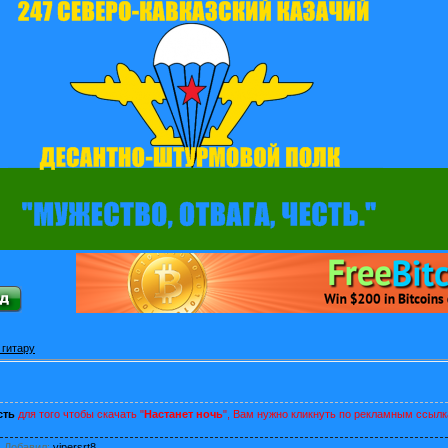
 гитару
сть
для того чтобы скачать "
Настанет ночь
", Вам нужно кликнуть по рекламным ссылк
|
Добавил
:
vipersrt8