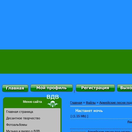
|
Меню сайта
Главная
»
Файлы
»
Армейские песни под
Настанет ночь
Главная страница
[ (1.15 Mb) ]
Десантное творчество
Го
Фотоальбомы
Музыка и видео о ВДВ
Категория
:
Армейские песни под гитару