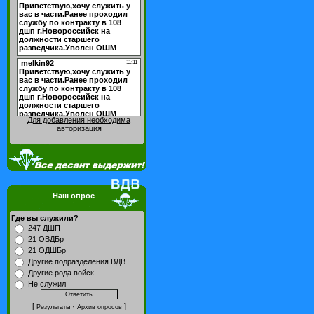
Для добавления необходима
авторизация
Наш опрос
Где вы служили?
247 ДШП
21 ОВДБр
21 ОДШБр
Другие подразделения ВДВ
Другие рода войск
Не служил
[
·
]
Результаты
Архив опросов