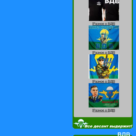
[
Разное о ВДВ
]
[
Разное о ВДВ
]
[
Разное о ВДВ
]
[
Разное о ВДВ
]