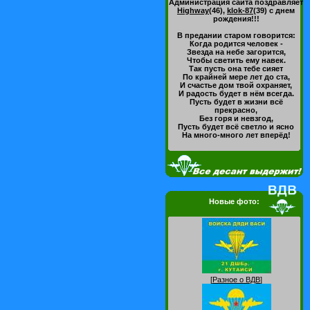
Администрация сайта поздравляет
Highway
(46)
,
klok-87
(39)
с днем
рождения!!!
В предании старом говорится:
Когда родится человек -
Звезда на небе загорится,
Чтобы светить ему навек.
Так пусть она тебе сияет
По крайней мере лет до ста,
И счастье дом твой охраняет,
И радость будет в нём всегда.
Пусть будет в жизни всё
прекрасно,
Без горя и невзгод,
Пусть будет всё светло и ясно
На много-много лет вперёд!
Новые фото:
[
Разное о ВДВ
]