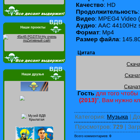
Качество
: HD
Продолжительность
Видео
: MPEG4 Video 
Аудио
: AAC 44100Hz 
Наши проекты
Формат
: Mp4
Размер файла
: 145.8
Цитата
Скача
Наши друзья
Скача
Скачат
Гость
для того чтобы 
(2013)
", Вам нужно к
Категория
:
Музыка
|
До
Просмотров
:
729
|
Загр
Всего комментариев
:
0