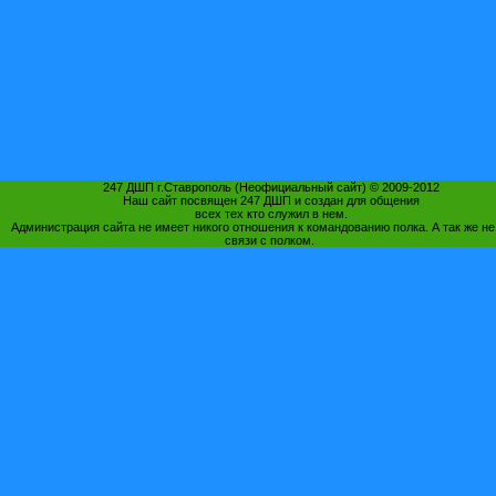
247 ДШП г.Ставрополь (Неофициальный сайт) © 2009-2012
Наш сайт посвящен 247 ДШП и создан для общения
всех тех кто служил в нем.
Администрация сайта не имеет никого отношения к командованию полка. А так же не
связи с полком.