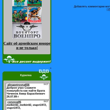
Добавлять комментарии могу
[
Р
Сайт об армейском юморе
и не только
!
>
Курилка