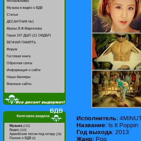
Фотоальбомы
Музыка и видео о ВДВ
Статьи
ДЕСАНТНИК №1
Фразы В.Ф.Маргелова
Герои 247 ДШП (21 ОВДБР)
ВЕЧНАЯ ПАМЯТЬ
Форум
Гостевая книга
Обратная связь
Информация о сайте
Наши баннеры
Военные сайты
Категории раздела
Исполнитель
: 4MINU
Название
: Is It Poppin
Музыка
[132]
Видео
[115]
Год выхода
: 2013
Армейские песни под гитару
[16]
Жанр
: Pop
Разное о ВДВ
[0]