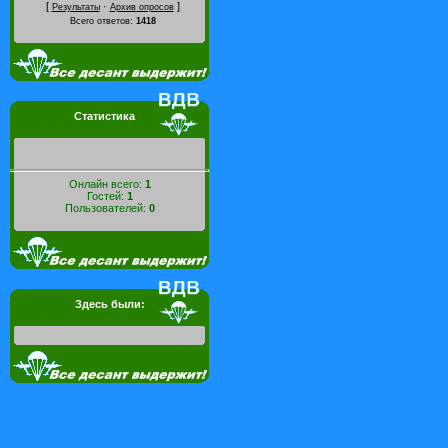
[
·
]
Результаты
Архив опросов
Всего ответов:
1418
Статистика
Онлайн всего:
1
Гостей:
1
Пользователей:
0
Здесь были: