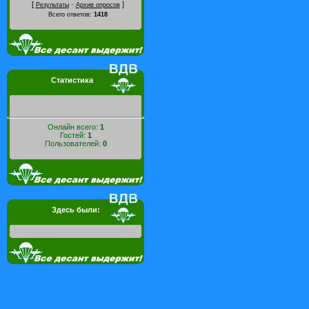
[
·
]
Результаты
Архив опросов
Всего ответов:
1418
Статистика
Онлайн всего:
1
Гостей:
1
Пользователей:
0
Здесь были: