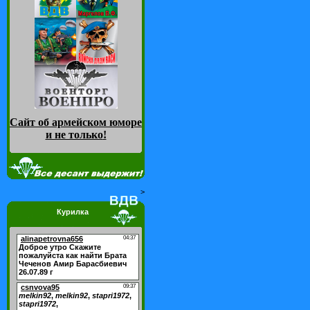
Сайт об армейском юморе
и не только
!
>
Курилка