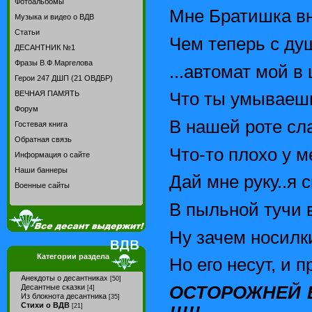
Фотоальбомы
Мне Братишка вн
Музыка и видео о ВДВ
Статьи
Чем теперь с ду
ДЕСАНТНИК №1
Фразы В.Ф.Маргелова
...автомат мой в
Герои 247 ДШП (21 ОВДБР)
ВЕЧНАЯ ПАМЯТЬ
Что ты умываешь
Форум
В нашей роте сла
Гостевая книга
Обратная связь
Что-то плохо у м
Информация о сайте
Наши баннеры
Дай мне руку..я с
Военные сайты
В пыльной тучи в
Ну зачем носилки
Категории раздела
Но его несут, и п
Анекдоты о десантниках
[50]
ОСТОРОЖНЕЙ Б
Десантные сказки
[4]
Из блокнота десантника
[35]
Стихи о ВДВ
[21]