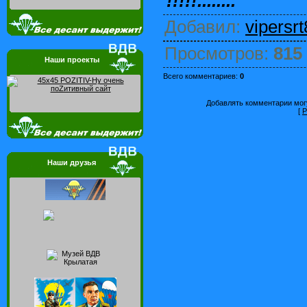
!!!!!........
Добавил
:
vipersrt
Просмотров
:
815
Наши проекты
Всего комментариев
:
0
Добавлять комментарии могу
[
Р
Наши друзья