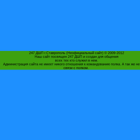
247 ДШП г.Ставрополь (Неофициальный сайт) © 2009-2012
Наш сайт посвящен 247 ДШП и создан для общения
всех тех кто служил в нем.
Администрация сайта не имеет никого отношения к командованию полка. А так же не
связи с полком.