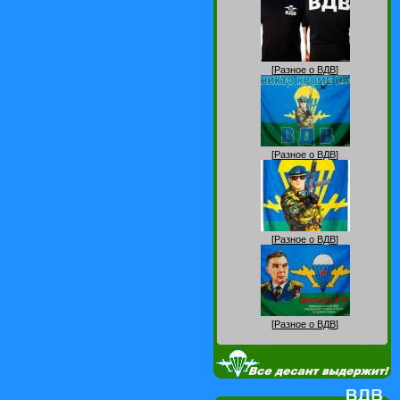
[
Разное о ВДВ
]
[
Разное о ВДВ
]
[
Разное о ВДВ
]
[
Разное о ВДВ
]