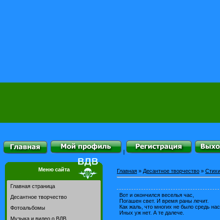
|
Меню сайта
Главная
»
Десантное творчество
»
Стихи
Главная страница
Вот и окончился веселья час,
Десантное творчество
Погашен свет. И время раны лечит.
Как жаль, что многих не было средь нас
Фотоальбомы
Иных уж нет. А те далече.
Музыка и видео о ВДВ