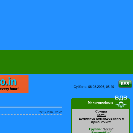
Суббота, 08.08.2026, 05:40
Мини-профиль
Солдат
22.12.2009, 02:22
Гость
доложись командованию о
прибытии!!!
Группа:
"
Гости
"
Время:05:40