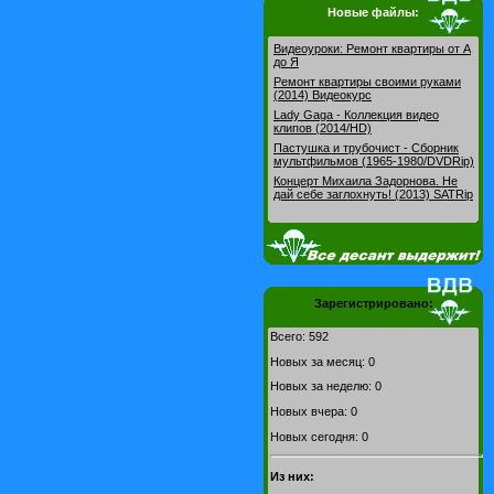
Новые файлы:
Видеоуроки: Pемонт квартиры от А
до Я
Ремонт квартиры своими руками
(2014) Видеокурс
Lady Gaga - Коллекция видео
клипов (2014/HD)
Пастушка и трубочист - Сборник
мультфильмов (1965-1980/DVDRip)
Концерт Михаила Задорнова. Не
дай себе заглохнуть! (2013) SATRip
Зарегистрировано:
Всего: 592
Новых за месяц: 0
Новых за неделю: 0
Новых вчера: 0
Новых сегодня: 0
Из них: