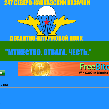
 о ВДВ
,