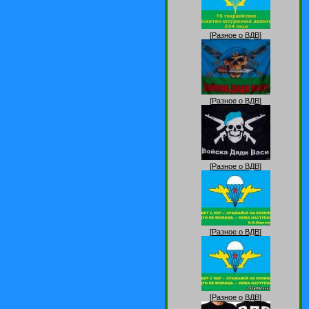
[
Разное о ВДВ
]
[
Разное о ВДВ
]
[
Разное о ВДВ
]
[
Разное о ВДВ
]
[
Разное о ВДВ
]