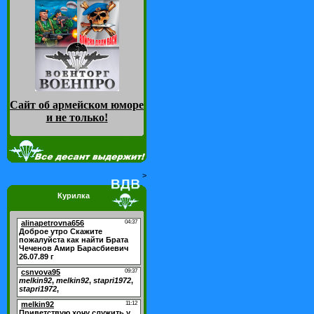
Сайт об армейском юморе
и не только
!
>
Курилка