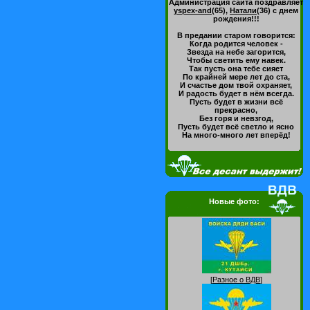
Администрация сайта поздравляет
yspex-and
(65)
,
Натали
(36)
с днем
рождения!!!
В предании старом говорится:
Когда родится человек -
Звезда на небе загорится,
Чтобы светить ему навек.
Так пусть она тебе сияет
По крайней мере лет до ста,
И счастье дом твой охраняет,
И радость будет в нём всегда.
Пусть будет в жизни всё
прекрасно,
Без горя и невзгод,
Пусть будет всё светло и ясно
На много-много лет вперёд!
Новые фото:
[
Разное о ВДВ
]