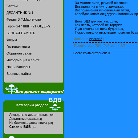
За многих пили, рюмкой не звеня.
Статьи
Вставали, на минуту замолкая.
Воспоминания мгновеньями летят,
ДЕСАНТНИК №1
Калейдоскопом лиц друзей погибших пр
Фразы В.Ф.Маргелова
День ВДВ для нас как флаг,
Как честь, которой не торгуют.
Герои 247 ДШП (21 ОВДБР)
И до скончанья века будет так,
Пока о павших выжившие помнить буду
ВЕЧНАЯ ПАМЯТЬ
Добавил
:
vipersrt8
|
Форум
Просмотров
:
724
|
Рейтинг
:
4.4
/
7
Гостевая книга
Всего комментариев
:
0
Обратная связь
Информация о сайте
Наши баннеры
Военные сайты
Категории раздела
Анекдоты о десантниках
[50]
Десантные сказки
[4]
Из блокнота десантника
[35]
Стихи о ВДВ
[21]