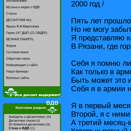
Фотоальбомы
2000 год /
Музыка и видео о ВДВ
Статьи
Пять лет прошло
ДЕСАНТНИК №1
Фразы В.Ф.Маргелова
Но не могу забыт
Герои 247 ДШП (21 ОВДБР)
Я представляю к
ВЕЧНАЯ ПАМЯТЬ
В Рязани, где гор
Форум
Гостевая книга
Обратная связь
Себя я помню ли
Информация о сайте
Как только в ар
Наши баннеры
Быть может это 
Военные сайты
Себя я в армии 
Я в первый меся
Категории раздела
Второй, я с ними
Анекдоты о десантниках
[50]
А третий месяц-
Десантные сказки
[4]
Из блокнота десантника
[35]
Стихи о ВДВ
Которых ротный 
[21]