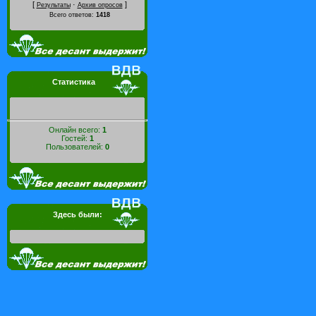
[
·
]
Результаты
Архив опросов
Всего ответов:
1418
Статистика
Онлайн всего:
1
Гостей:
1
Пользователей:
0
Здесь были: