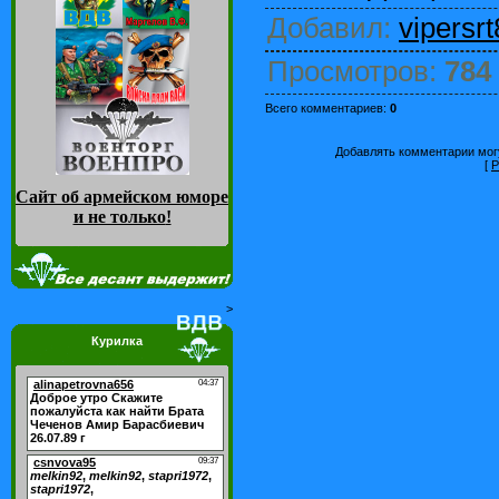
Добавил
:
vipersrt
Просмотров
:
784
Всего комментариев
:
0
Добавлять комментарии могу
[
Р
Сайт об армейском юморе
и не только
!
>
Курилка