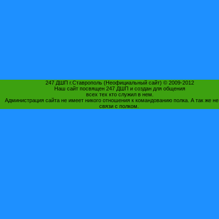
247 ДШП г.Ставрополь (Неофициальный сайт) © 2009-2012
Наш сайт посвящен 247 ДШП и создан для общения
всех тех кто служил в нем.
Администрация сайта не имеет никого отношения к командованию полка. А так же не
связи с полком.