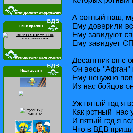
А ротный наш, м
Ему доверили вс
Наши проекты
Ему завидуют са
Ему завидует С
Десантник он с о
Он весь "Афган" 
Наши друзья
Ему ненужно вов
Из нас бойцов он
Уж пятый год я 
Как ротный, нас 
И пятый год я в
Что в ВДВ пришл