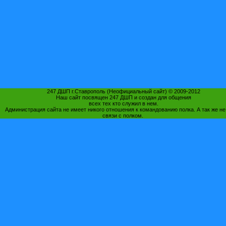
247 ДШП г.Ставрополь (Неофициальный сайт) © 2009-2012
Наш сайт посвящен 247 ДШП и создан для общения
всех тех кто служил в нем.
Администрация сайта не имеет никого отношения к командованию полка. А так же не
связи с полком.