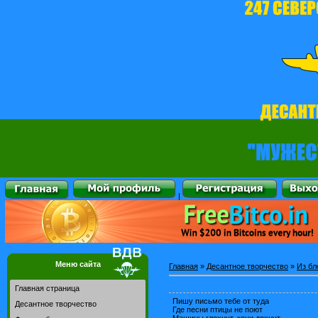
|
Меню сайта
Главная
»
Десантное творчество
»
Из бл
Главная страница
Пишу письмо тебе от туда
Десантное творчество
Где песни птицы не поют
Машины глохнут, кони дохнут