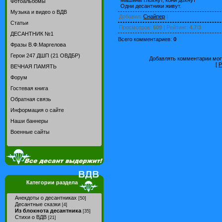
Фотоальбомы
Одни десантники живут.
Музыка и видео о ВДВ
Добавил
:
Снайпер
|
Статьи
Просмотров
:
609
|
Рейтинг
:
4.7
/
3
ДЕСАНТНИК №1
Всего комментариев
:
0
Фразы В.Ф.Маргелова
Герои 247 ДШП (21 ОВДБР)
Добавлять комментарии могу
[
Р
ВЕЧНАЯ ПАМЯТЬ
Форум
Гостевая книга
Обратная связь
Информация о сайте
Наши баннеры
Военные сайты
Категории раздела
Анекдоты о десантниках
[50]
Десантные сказки
[4]
Из блокнота десантника
[35]
Стихи о ВДВ
[21]