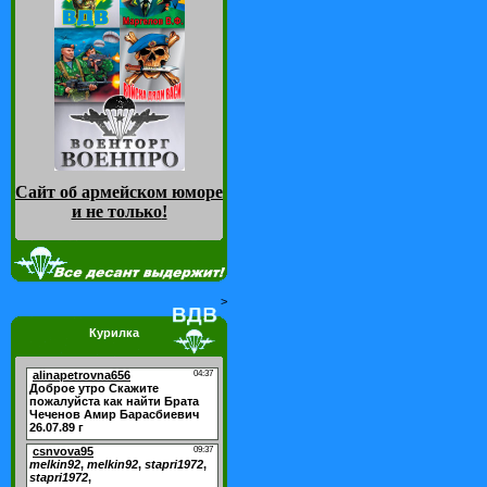
Сайт об армейском юморе
и не только
!
>
Курилка