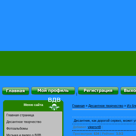
|
Меню сайта
Главная
»
Десантное творчество
»
Из бл
Главная страница
Десантник, как дорогой сервиз, может у
Десантное творчество
Добавил
:
vipersrt8
|
Фотоальбомы
Просмотров
:
634
|
Рейтинг
:
3.0
/
2
Музыка и видео о ВДВ