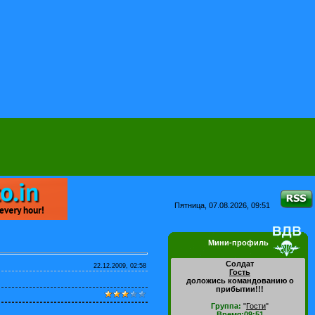
Пятница, 07.08.2026, 09:51
Мини-профиль
Солдат
22.12.2009, 02:58
Гость
доложись командованию о
прибытии!!!
Группа:
"
Гости
"
Время:09:51