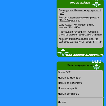
Новые файлы:
Видеоуроки: Pемонт квартиры от А
до Я
Ремонт квартиры своими руками
(2014) Видеокурс
Lady Gaga - Коллекция видео
клипов (2014/HD)
Пастушка и трубочист - Сборник
мультфильмов (1965-1980/DVDRip)
Концерт Михаила Задорнова. Не
дай себе заглохнуть! (2013) SATRip
Зарегистрировано:
Всего: 592
Новых за месяц: 0
Новых за неделю: 0
Новых вчера: 0
Новых сегодня: 0
Из них: