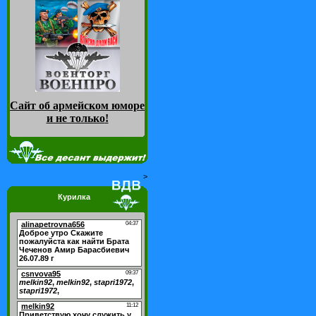
Сайт об армейском юморе
и не только
!
>
Курилка