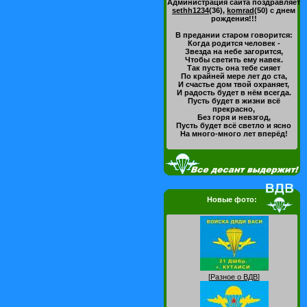
Администрация сайта поздравляет
sethh1234
(36)
,
komrad
(50)
с днем
рождения!!!
В предании старом говорится:
Когда родится человек -
Звезда на небе загорится,
Чтобы светить ему навек.
Так пусть она тебе сияет
По крайней мере лет до ста,
И счастье дом твой охраняет,
И радость будет в нём всегда.
Пусть будет в жизни всё
прекрасно,
Без горя и невзгод,
Пусть будет всё светло и ясно
На много-много лет вперёд!
Новые фото:
[
Разное о ВДВ
]