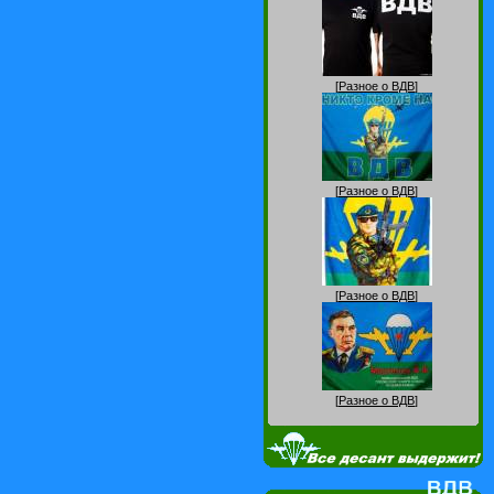
[
Разное о ВДВ
]
[
Разное о ВДВ
]
[
Разное о ВДВ
]
[
Разное о ВДВ
]