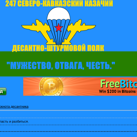
окнота десантника
пасть и разбиться.