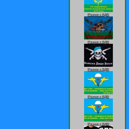
[
Разное о ВДВ
]
[
Разное о ВДВ
]
[
Разное о ВДВ
]
[
Разное о ВДВ
]
[
Разное о ВДВ
]