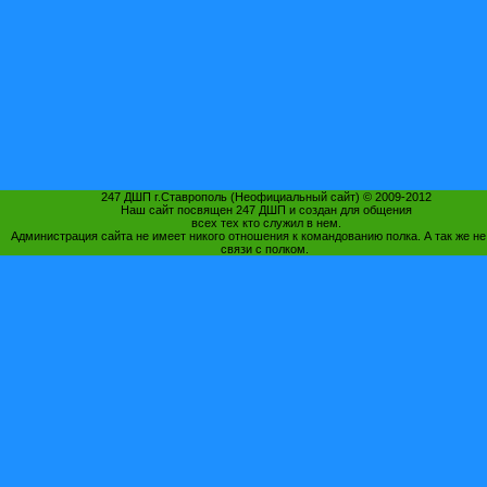
247 ДШП г.Ставрополь (Неофициальный сайт) © 2009-2012
Наш сайт посвящен 247 ДШП и создан для общения
всех тех кто служил в нем.
Администрация сайта не имеет никого отношения к командованию полка. А так же не
связи с полком.