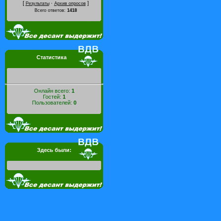
[
·
]
Результаты
Архив опросов
Всего ответов:
1418
Статистика
Онлайн всего:
1
Гостей:
1
Пользователей:
0
Здесь были: