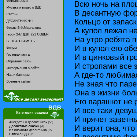
Фотоальбомы
Всю ночь на пл
Музыка и видео о ВДВ
В десантную фо
Статьи
Кольцо от запаск
ДЕСАНТНИК №1
Фразы В.Ф.Маргелова
А купол лежал н
Герои 247 ДШП (21 ОВДБР)
На утро ребята 
ВЕЧНАЯ ПАМЯТЬ
И в купол его об
Форум
Гостевая книга
И в цинковый гр
Обратная связь
И стропами все 
Информация о сайте
А где-то любима
Наши баннеры
Не зная что паре
Военные сайты
Она в жизни боль
Его парашют не 
И все таки девуш
Категории раздела
И прячет заветн
Анекдоты о десантниках
[50]
И верит она, что
Десантные сказки
[4]
Из блокнота десантника
[35]
Стихи о ВДВ
В десантную фор
[21]