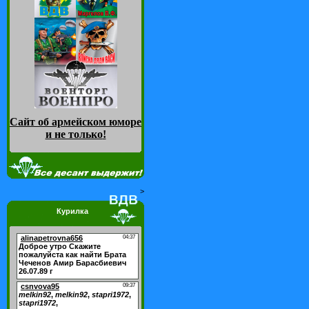
Сайт об армейском юморе
и не только
!
>
Курилка