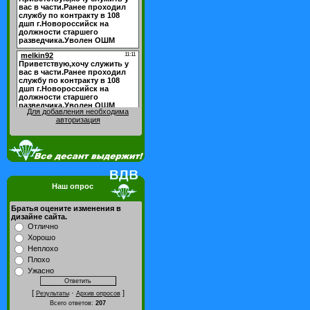
Для добавления необходима
авторизация
Наш опрос
Братья оцените изменения в
дизайне сайта.
Отлично
Хорошо
Неплохо
Плохо
Ужасно
[
·
]
Результаты
Архив опросов
Всего ответов:
207