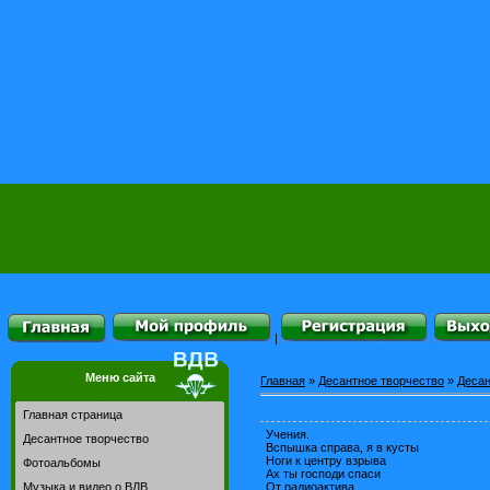
|
Меню сайта
Главная
»
Десантное творчество
»
Десан
Главная страница
Учения.
Десантное творчество
Вспышка справа, я в кусты
Ноги к центру взрыва
Фотоальбомы
Ах ты господи спаси
От радиоактива.
Музыка и видео о ВДВ