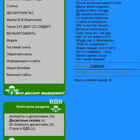
После вспышки грянул гром,
Статьи
Вверх меня подняло,
Думал к богу попаду,
ДЕСАНТНИК №1
Да ошибся малость.
Но немного полетав
Фразы В.Ф.Маргелова
С неба я свалился,
АКС в кустах нашел ,
Герои 247 ДШП (21 ОВДБР)
Встал и отряхнулся.
Газы, газы вот так раз
ВЕЧНАЯ ПАМЯТЬ
Как тут не дивиться?!
Морду раз в противогаз
Форум
Чтоб не отравиться.
Гостевая книга
Жарко морде, вся в поту,
Но не снимешь - газы,
Обратная связь
Кроме армии нигде
Нет такой заразы!
Информация о сайте
Добавил
:
Снайпер
|
Наши баннеры
Просмотров
:
809
|
Рейтинг
:
5.0
/
2
Военные сайты
Всего комментариев
:
0
Категории раздела
Анекдоты о десантниках
[50]
Десантные сказки
[4]
Из блокнота десантника
[35]
Стихи о ВДВ
[21]