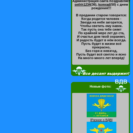
Администрация сайта поздравляет
sethh1234
(36)
,
komrad
(50)
с днем
рождения!!!
В предании старом говорится:
Когда родится человек -
Звезда на небе загорится,
Чтобы светить ему навек.
Так пусть она тебе сияет
По крайней мере лет до ста,
И счастье дом твой охраняет,
И радость будет в нём всегда.
Пусть будет в жизни всё
прекрасно,
Без горя и невзгод,
Пусть будет всё светло и ясно
На много-много лет вперёд!
Новые фото:
[
Разное о ВДВ
]