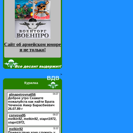
Сайт об армейском юморе
и не только
!
>
Курилка