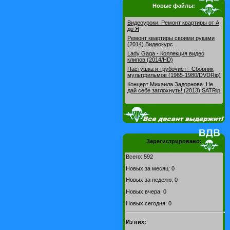
Новые файлы:
Видеоуроки: Pемонт квартиры от А
до Я
Ремонт квартиры своими руками
(2014) Видеокурс
Lady Gaga - Коллекция видео
клипов (2014/HD)
Пастушка и трубочист - Сборник
мультфильмов (1965-1980/DVDRip)
Концерт Михаила Задорнова. Не
дай себе заглохнуть! (2013) SATRip
Зарегистрировано:
Всего: 592
Новых за месяц: 0
Новых за неделю: 0
Новых вчера: 0
Новых сегодня: 0
Из них: