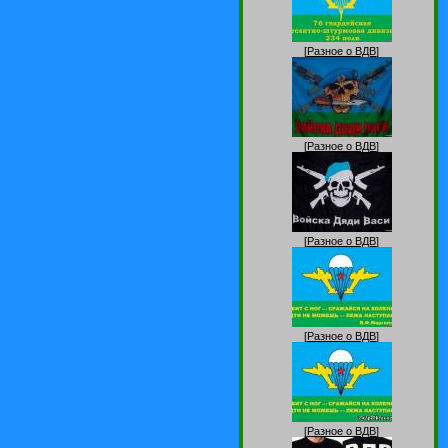
[
Разное о ВДВ
]
[
Разное о ВДВ
]
[
Разное о ВДВ
]
[
Разное о ВДВ
]
[
Разное о ВДВ
]