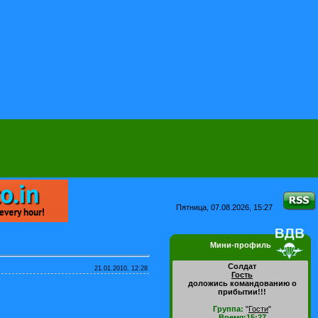
Пятница, 07.08.2026, 15:27
Мини-профиль
Солдат
21.01.2010, 12:28
Гость
доложись командованию о
прибытии!!!
Группа:
"
Гости
"
Время:15:27