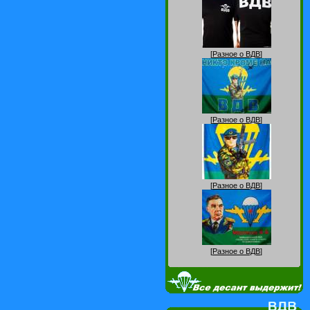
[
Разное о ВДВ
]
[
Разное о ВДВ
]
[
Разное о ВДВ
]
[
Разное о ВДВ
]