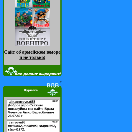
Сайт об армейском юморе
и не только
!
>
Курилка