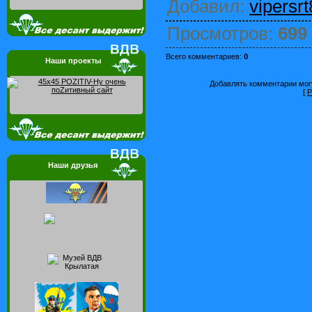
Добавил
:
vipersrt
Просмотров
:
699
Всего комментариев
:
0
Наши проекты
Добавлять комментарии могу
[
Р
Наши друзья