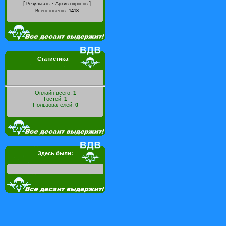
[
·
]
Результаты
Архив опросов
Всего ответов:
1418
Статистика
Онлайн всего:
1
Гостей:
1
Пользователей:
0
Здесь были: