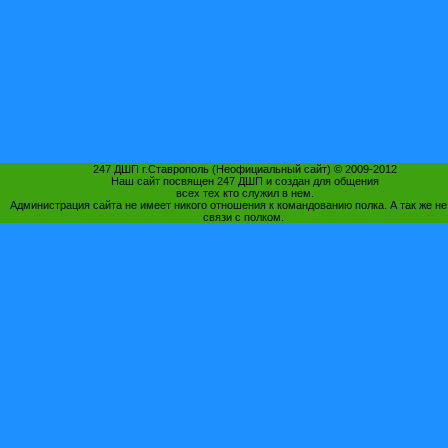
247 ДШП г.Ставрополь (Неофициальный сайт) © 2009-2012
Наш сайт посвящен 247 ДШП и создан для общения
всех тех кто служил в нем.
Администрация сайта не имеет никого отношения к командованию полка. А так же не
связи с полком.