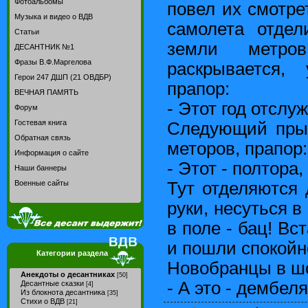
Фотоальбомы
повел их смотре
Музыка и видео о ВДВ
самолета отдел
Статьи
земли метр
ДЕСАНТНИК №1
Фразы В.Ф.Маргелова
раскрывается, 
Герои 247 ДШП (21 ОВДБР)
прапор:
ВЕЧНАЯ ПАМЯТЬ
- Этот год отслу
Форум
Гостевая книга
Следующий прыг
Обратная связь
меторов, прапор:
Информация о сайте
- Этот - полтора,
Наши баннеры
Тут отделяются 
Военные сайты
руки, несуться в 
в поле - бац! Вс
и пошли спокойн
Категории раздела
Новобранцы в шо
Анекдоты о десантниках
[50]
- А это - дембел
Десантные сказки
[4]
Из блокнота десантника
[35]
Стихи о ВДВ
[21]