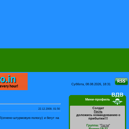
Суббота, 08.08.2026, 18:31
Мини-профиль
Солдат
22.12.2009, 01:50
Гость
доложись командованию о
(огнено-штурмовую полосу) и бегут на
прибытии!!!
Группа:
"
Гости
"
Время:18:31