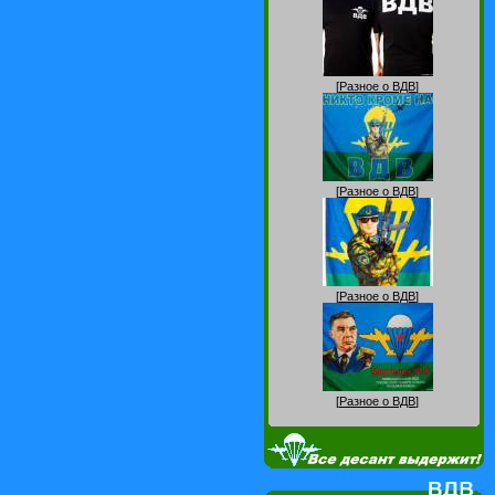
[
Разное о ВДВ
]
[
Разное о ВДВ
]
[
Разное о ВДВ
]
[
Разное о ВДВ
]