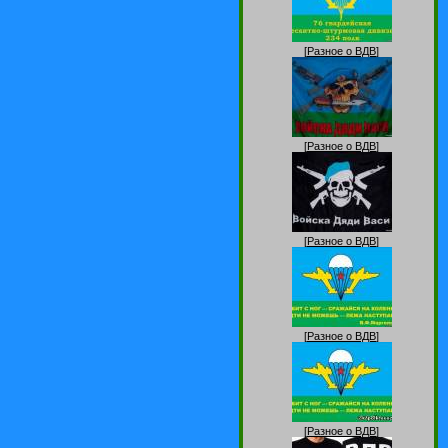
[
Разное о ВДВ
]
[
Разное о ВДВ
]
[
Разное о ВДВ
]
[
Разное о ВДВ
]
[
Разное о ВДВ
]