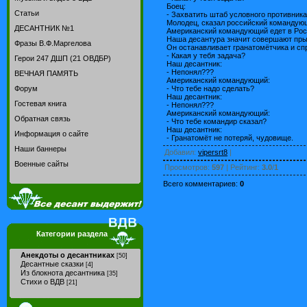
Боец:
Статьи
- Захватить штаб условного противника
Молодец, сказал российский командую
ДЕСАНТНИК №1
Американский командующий едет в Рос
Наша десантура значит совершают пры
Фразы В.Ф.Маргелова
Он останавливает гранатомётчика и сп
- Какая у тебя задача?
Герои 247 ДШП (21 ОВДБР)
Наш десантник:
- Непонял???
ВЕЧНАЯ ПАМЯТЬ
Американский командующий:
- Что тебе надо сделать?
Форум
Наш десантник:
Гостевая книга
- Непонял???
Американский командующий:
Обратная связь
- Что тебе командир сказал?
Наш десантник:
Информация о сайте
- Гранатомёт не потеряй, чудовище.
Наши баннеры
Добавил
:
vipersrt8
|
Военные сайты
Просмотров
:
597
|
Рейтинг
:
3.0
/
1
Всего комментариев
:
0
Категории раздела
Анекдоты о десантниках
[50]
Десантные сказки
[4]
Из блокнота десантника
[35]
Стихи о ВДВ
[21]