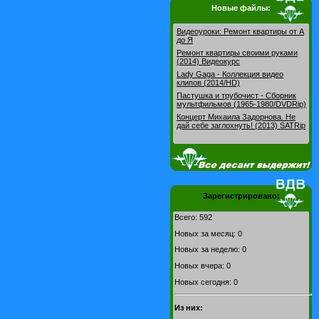
Новые файлы:
Видеоуроки: Pемонт квартиры от А
до Я
Ремонт квартиры своими руками
(2014) Видеокурс
Lady Gaga - Коллекция видео
клипов (2014/HD)
Пастушка и трубочист - Сборник
мультфильмов (1965-1980/DVDRip)
Концерт Михаила Задорнова. Не
дай себе заглохнуть! (2013) SATRip
Зарегистрировано:
Всего: 592
Новых за месяц: 0
Новых за неделю: 0
Новых вчера: 0
Новых сегодня: 0
Из них: