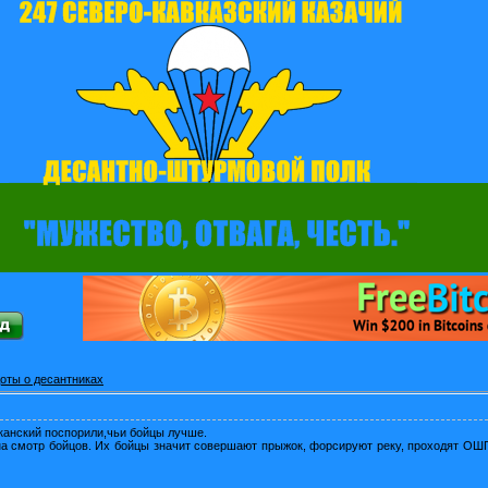
оты о десантниках
анский поспорили,чьи бойцы лучше.
на смотр бойцов. Их бойцы значит совершают прыжок, форсируют реку, проходят ОШП