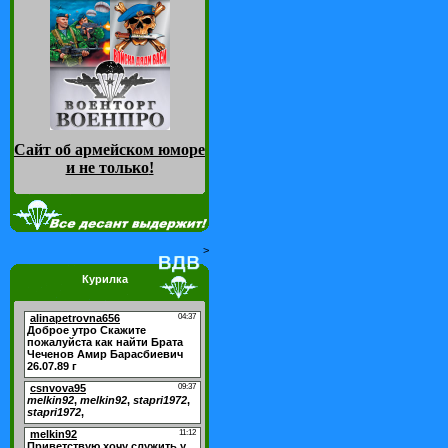
Сайт об армейском юморе
и не только
!
>
Курилка