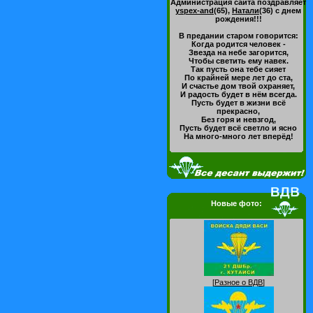
Администрация сайта поздравляет
yspex-and
(65)
,
Натали
(36)
с днем
рождения!!!
В предании старом говорится:
Когда родится человек -
Звезда на небе загорится,
Чтобы светить ему навек.
Так пусть она тебе сияет
По крайней мере лет до ста,
И счастье дом твой охраняет,
И радость будет в нём всегда.
Пусть будет в жизни всё
прекрасно,
Без горя и невзгод,
Пусть будет всё светло и ясно
На много-много лет вперёд!
Новые фото:
[
Разное о ВДВ
]