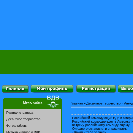
|
Меню сайта
Главная
»
Десантное творчество
»
Анекд
Главная страница
Российский командующий ВДВ и америк
Десантное творчество
Российский командир едет в Америку 
встречу российскому командующему.
Фотоальбомы
Он одного останавил и спрашивает:
- Какая у тебя задача?
Музыка и видео о ВДВ