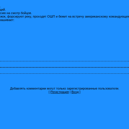
.
щий.
сию на смотр бойцов.
жок, форсируют реку, проходят ОШП и бежит на встречу американскому командующе
рашивает:
Добавлять комментарии могут только зарегистрированные пользователи.
[
Регистрация
|
Вход
]