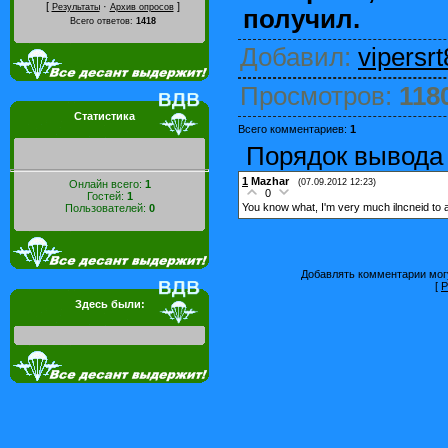
[
·
]
Результаты
Архив опросов
получил.
Всего ответов:
1418
Добавил
:
vipersrt
Просмотров
:
118
Статистика
Всего комментариев
:
1
Порядок вывода
1
Mazhar
(07.09.2012 12:23)
Онлайн всего:
1
0
Гостей:
1
You know what, I'm very much ilncneid to 
Пользователей:
0
Добавлять комментарии могу
[
Р
Здесь были: