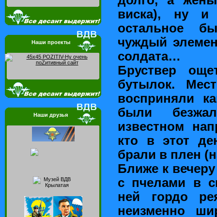
виска), ну и
остальное бы
чуждый элемен
Наши проекты
солдата…
Бруствер още
бутылок. Мес
восприняли ка
были безжа
Наши друзья
известном нап
кто в этот д
брали в плен (
Ближе к вечеру
с пчелами в с
ней гордо ре
неизменно ши