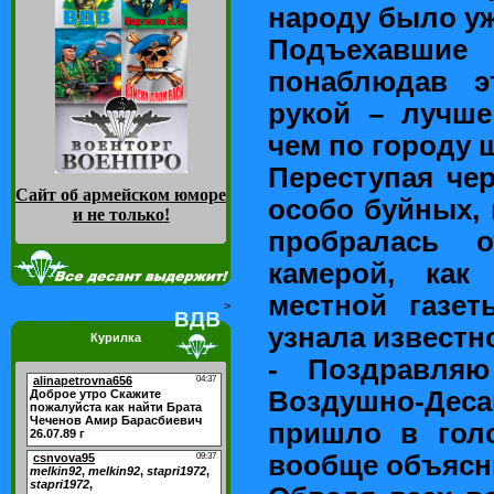
народу было уж
Подъехавшие 
понаблюдав э
рукой – лучше
чем по городу 
Переступая че
Сайт об армейском юморе
особо буйных, 
и не только
!
пробралась о
камерой, как
местной газе
>
узнала известн
Курилка
- Поздравляю
Воздушно-Деса
пришло в гол
вообще объясни