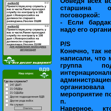
Обведя всех в
старшина о
поговоркой:
- Если бардак
надо его орган
P/S
Для добавления необходима
Конечно, так н
авторизация
написали, что 
группа по
интернациона
Наш опрос
админист
Где вы служили?
247 ДШП
организовала
21 ОВДБр
мероприятие по
21 ОДШБр
Другие подразделения ВДВ
п.
Другие рода войск
Не служил
Наверное, к