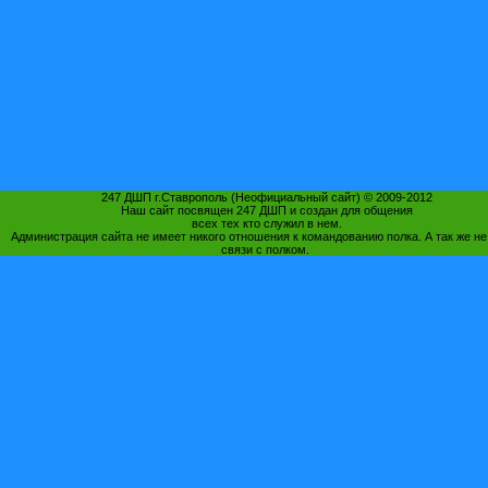
247 ДШП г.Ставрополь (Неофициальный сайт) © 2009-2012
Наш сайт посвящен 247 ДШП и создан для общения
всех тех кто служил в нем.
Администрация сайта не имеет никого отношения к командованию полка. А так же не
связи с полком.