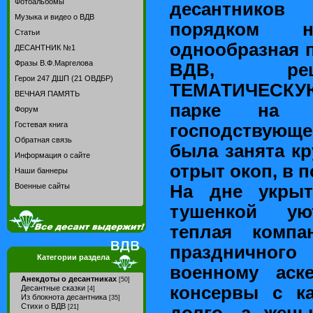
Фотоальбомы
десантников
Музыка и видео о ВДВ
порядком н
Статьи
однообразная п
ДЕСАНТНИК №1
Фразы В.Ф.Маргелова
ВДВ, реш
Герои 247 ДШП (21 ОВДБР)
ТЕМАТИЧЕСКУЮ
ВЕЧНАЯ ПАМЯТЬ
парке на 
Форум
Гостевая книга
господствующ
Обратная связь
была занята кр
Информация о сайте
отрыт окоп, в 
Наши баннеры
На дне укрыт
Военные сайты
тушенкой ую
теплая компа
праздничног
Категории раздела
военному аск
Анекдоты о десантниках
[50]
консервы с ка
Десантные сказки
[4]
Из блокнота десантника
[35]
Стихи о ВДВ
долго, а жен
[21]