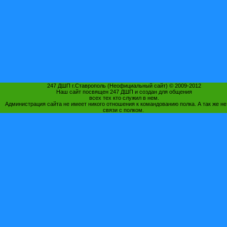
247 ДШП г.Ставрополь (Неофициальный сайт) © 2009-2012
Наш сайт посвящен 247 ДШП и создан для общения
всех тех кто служил в нем.
Администрация сайта не имеет никого отношения к командованию полка. А так же не
связи с полком.