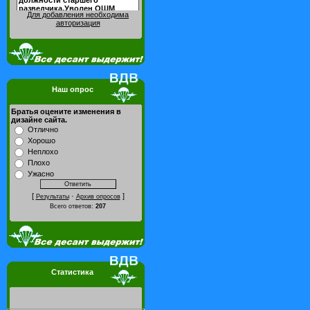
Для добавления необходима
авторизация
Наш опрос
Братья оцените изменения в
дизайне сайта.
Отлично
Хорошо
Неплохо
Плохо
Ужасно
[
·
]
Результаты
Архив опросов
Всего ответов:
207
Статистика