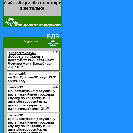
Сайт об армейском юморе
и не только
!
>
Курилка