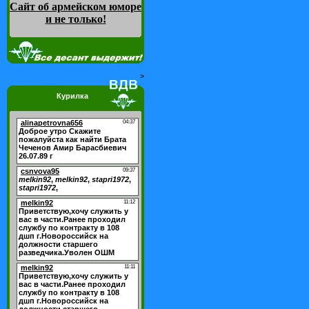
Сайт об армейском юморе
и не только
!
>
Курилка