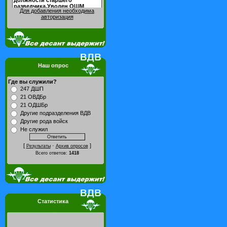
Для добавления необходима
авторизация
Наш опрос
Где вы служили?
247 ДШП
21 ОВДБр
21 ОДШБр
Другие подразделения ВДВ
Другие рода войск
Не служил
[
·
]
Результаты
Архив опросов
Всего ответов:
1418
Статистика