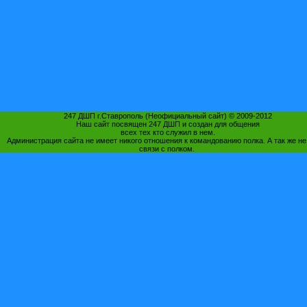
247 ДШП г.Ставрополь (Неофициальный сайт) © 2009-2012
Наш сайт посвящен 247 ДШП и создан для общения
всех тех кто служил в нем.
Администрация сайта не имеет никого отношения к командованию полка. А так же не
связи с полком.