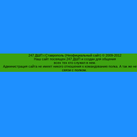
247 ДШП г.Ставрополь (Неофициальный сайт) © 2009-2012
Наш сайт посвящен 247 ДШП и создан для общения
всех тех кто служил в нем.
Администрация сайта не имеет никого отношения к командованию полка. А так же не
связи с полком.