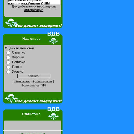
Для добавления необходима
авторизация
Наш опрос
Оцените мой сайт
Отлично
Хорошо
Неплохо
Плохо
Ужасно
[
·
]
Результаты
Архив опросов
Всего ответов:
318
Статистика