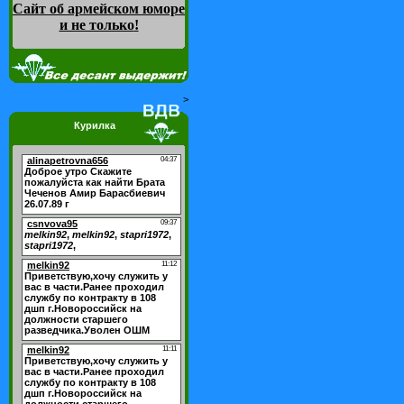
Сайт об армейском юморе
и не только
!
>
Курилка