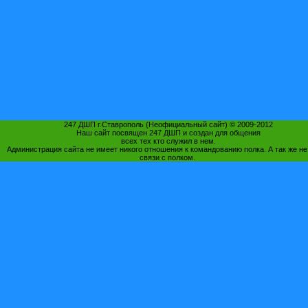
247 ДШП г.Ставрополь (Неофициальный сайт) © 2009-2012
Наш сайт посвящен 247 ДШП и создан для общения
всех тех кто служил в нем.
Администрация сайта не имеет никого отношения к командованию полка. А так же не
связи с полком.