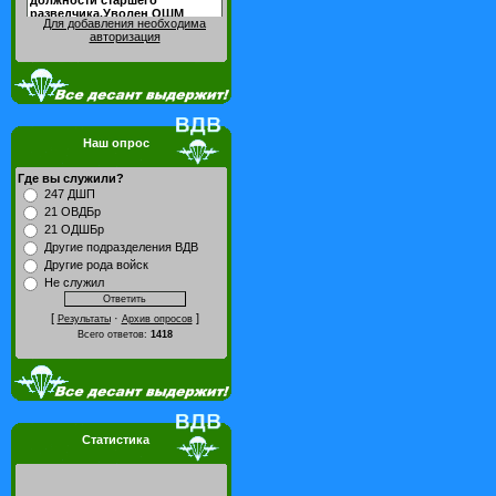
Для добавления необходима
авторизация
Наш опрос
Где вы служили?
247 ДШП
21 ОВДБр
21 ОДШБр
Другие подразделения ВДВ
Другие рода войск
Не служил
[
·
]
Результаты
Архив опросов
Всего ответов:
1418
Статистика