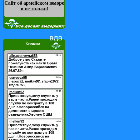
Сайт об армейском юморе
и не только
!
>
Курилка